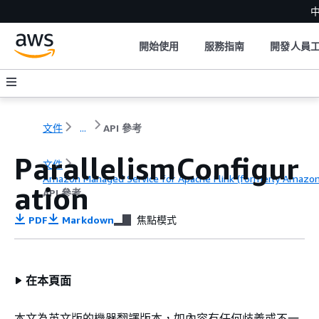
中
開始使用
服務指南
開發人員
文件
...
API 參考
ParallelismConfigur
文件
Amazon Managed Service for Apache Flink (formerly Amazon K
ation
API 參考
PDF
Markdown
焦點模式
在本頁面
本文為英文版的機器翻譯版本，如內容有任何歧義或不一