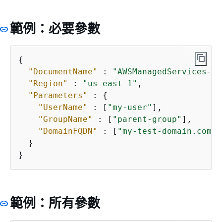
範例：必要參數
{
"DocumentName"
 : 
"AWSManagedServices-Ad
"Region"
 : 
"us-east-1"
,

"Parameters"
 : 
{
"UserName"
 : [
"my-user"
],

"GroupName"
 : [
"parent-group"
],

"DomainFQDN"
 : [
"my-test-domain.com"
]

  }

}
範例：所有參數