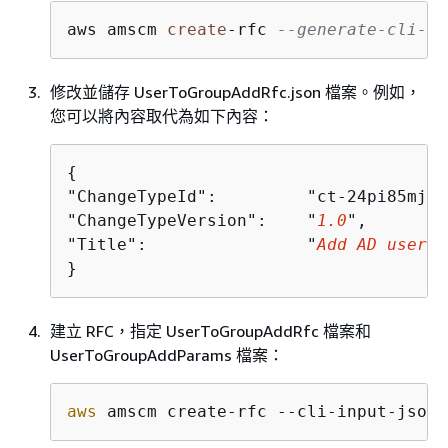
aws amscm 
create
-
rfc 
--generate-cli-sk
修改並儲存 UserToGroupAddRfc.json 檔案。例如，
您可以將內容取代為如下內容：
{
"ChangeTypeId":         "ct-24pi85mjtz
"ChangeTypeVersion":    "
1.0
",

"Title":                "
Add AD user t
}
建立 RFC，指定 UserToGroupAddRfc 檔案和
UserToGroupAddParams 檔案：
aws
 amscm create-rfc --cli-input-json 