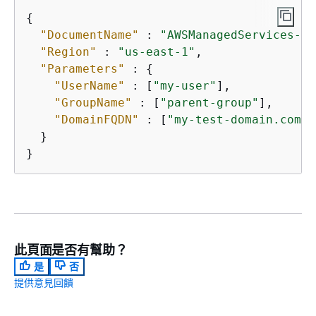
{
"DocumentName"
 : 
"AWSManagedServices-Ad
"Region"
 : 
"us-east-1"
,

"Parameters"
 : 
{
"UserName"
 : [
"my-user"
],

"GroupName"
 : [
"parent-group"
],

"DomainFQDN"
 : [
"my-test-domain.com"
]

  }

}
此頁面是否有幫助？
是
否
提供意見回饋