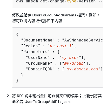
aws amscm get-change-
type
-version --ch
修改並儲存 UserToGroupAddParams 檔案。例如，
您可以將內容取代為如下內容：
{
  "DocumentName" : "AWSManagedServices
  "Region" : "
us-east-1
",

  "Parameters" : 
{
    "UserName" : ["
my-user
"],

    "GroupName" : ["
my-group
"],

    "DomainFQDN" : ["
my-domain.com
"]

  }

}
將 RFC 範本輸出至目前資料夾中的檔案；此範例將其
命名為 UserToGroupAddRfc.json: