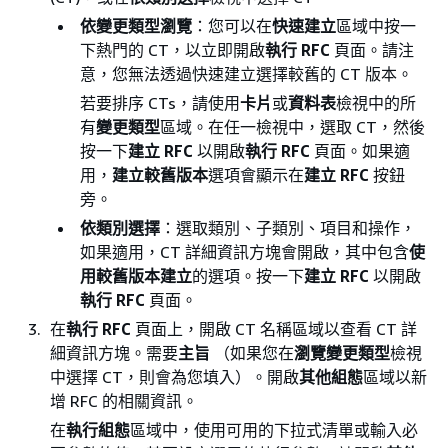
依變更類型瀏覽
：您可以在
快速建立
區域中按一
下熱門的 CT，以立即開啟
執行 RFC
頁面。請注
意，您無法透過快速建立選擇較舊的 CT 版本。
若要排序 CTs，請使用
卡片
或
資料表
檢視中的所
有
變更類型
區域。在任一檢視中，選取 CT，然後
按一下
建立 RFC
以開啟
執行 RFC
頁面。如果適
用，
建立較舊版本
選項會顯示在
建立 RFC
按鈕
旁。
依類別選擇
：選取類別、子類別、項目和操作，
如果適用，CT 詳細資訊方塊會開啟，其中包含
使
用較舊版本建立
的選項。按一下
建立 RFC
以開啟
執行 RFC
頁面。
在
執行 RFC
頁面上，開啟 CT 名稱區域以查看 CT 詳
細資訊方塊。需要
主旨
（如果您在
瀏覽變更類型
檢視
中選擇 CT，則會為您填入）。開啟
其他組態
區域以新
增 RFC 的相關資訊。
在
執行組態
區域中，使用可用的下拉式清單或輸入必