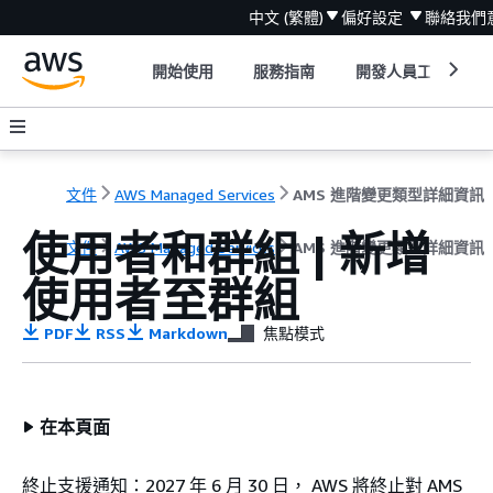
中文 (繁體)
偏好設定
聯絡我們
開始使用
服務指南
開發人員工具
文件
AWS Managed Services
AMS 進階變更類型詳細資訊
使用者和群組 | 新增
文件
AWS Managed Services
AMS 進階變更類型詳細資訊
使用者至群組
PDF
RSS
Markdown
焦點模式
在本頁面
終止支援通知：2027 年 6 月 30 日， AWS 將終止對 AMS