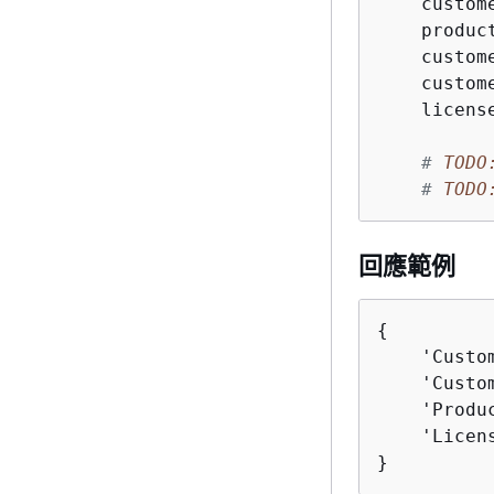
    custom
    produc
    custom
    custom
    licens
# 
TODO
# 
TODO
回應範例
{
    'Custo
    'Custo
    'Produ
    'Licen
}