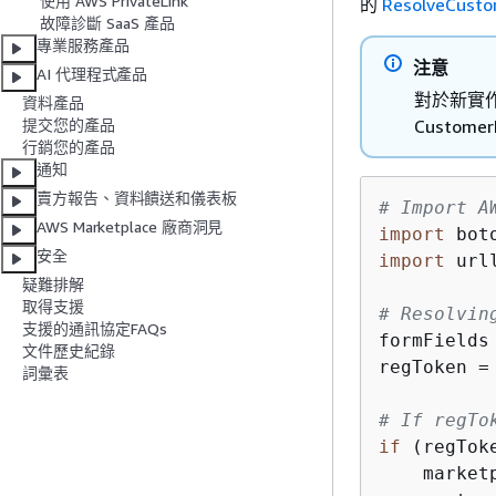
使用 AWS PrivateLink
的
ResolveCust
故障診斷 SaaS 產品
專業服務產品
注意
AI 代理程式產品
對於新實作或
資料產品
CustomerI
提交您的產品
行銷您的產品
通知
賣方報告、資料饋送和儀表板
# Import A
AWS Marketplace 廠商洞見
import
安全
import
 url
疑難排解
取得支援
# Resolvin
支援的通訊協定FAQs
formFields
文件歷史紀錄
regToken =
詞彙表
# If regTo
if
 (regToke
    market