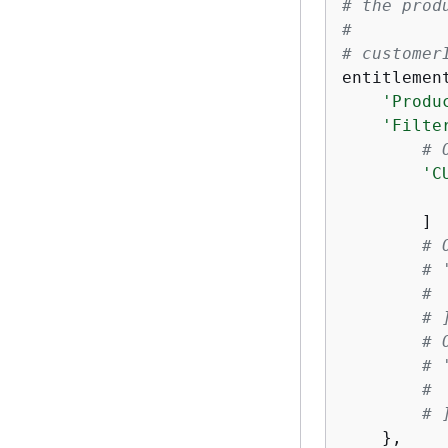
# the prod
# 
# customer
entitlemen
'Produ
'Filte
# 
'C
        ]

# 
# 
# 
# 
# 
# 
# 
# 
    },
