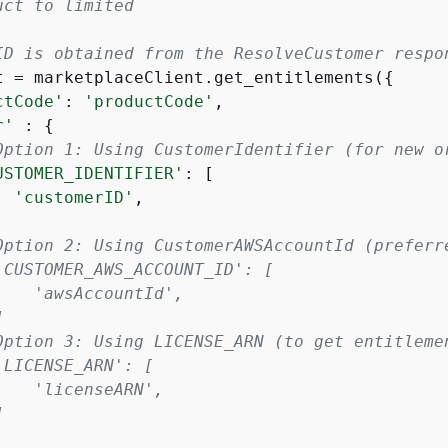
uct to limited
ID is obtained from the ResolveCustomer respo
t = marketplaceClient.get_entitlements(
{
ctCode'
: 
'productCode'
,

r'
 : 
{
Option 1: Using CustomerIdentifier (for new o
USTOMER_IDENTIFIER'
: [

'customerID'
,

Option 2: Using CustomerAWSAccountId (preferr
'CUSTOMER_AWS_ACCOUNT_ID': [
    'awsAccountId',
]
Option 3: Using LICENSE_ARN (to get entitleme
'LICENSE_ARN': [
    'licenseARN',
]