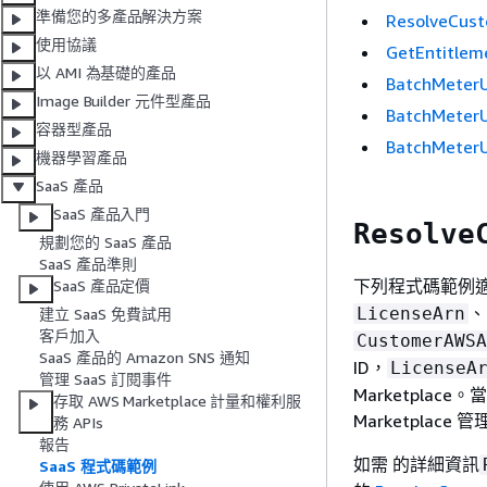
準備您的多產品解決方案
ResolveCu
使用協議
GetEntitl
以 AMI 為基礎的產品
BatchMete
Image Builder 元件型產品
BatchMet
容器型產品
BatchMe
機器學習產品
SaaS 產品
SaaS 產品入門
Resolve
規劃您的 SaaS 產品
SaaS 產品準則
下列程式碼範例適
SaaS 產品定價
LicenseArn
建立 SaaS 免費試用
客戶加入
CustomerAWSA
SaaS 產品的 Amazon SNS 通知
ID，
LicenseA
管理 SaaS 訂閱事件
Marketpla
存取 AWS Marketplace 計量和權利服
Marketplac
務 APIs
報告
如需 的詳細資訊
SaaS 程式碼範例