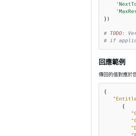
'NextT
'MaxRe
})

# 
TODO:
 Ve
# if appli
回應範例
傳回的值對應於您在
{
"Entitl
{
"
"
"
"