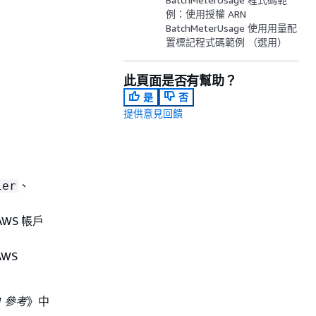
例：使用授權 ARN
BatchMeterUsage 使用用量配
置標記程式碼範例 （選用）
此頁面是否有幫助？
是
否
提供意見回饋
、
ier
WS 帳戶
WS
I 參考
》中