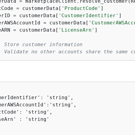
erData = marketplaceClient.resolve_customer(Re
tCode = customerData[
'ProductCode'
]

erID = customerData[
'CustomerIdentifier'
]

erAWSAccountId = customerData[
'CustomerAWSAcc
eARN = customerData[
'LicenseArn'
]

:
 Store customer information 
:
 Validate no other accounts share the same c
merIdentifier': 'string',

merAWSAccountId':'string',

ctCode': 'string',

seArn' : 'string'
