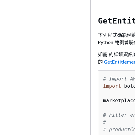
GetEnti
下列程式碼範例適用
Python 範
如需 的詳細資訊
的
GetEntitleme
# Import A
import
 boto
marketplac
# Filter e
#
# productC