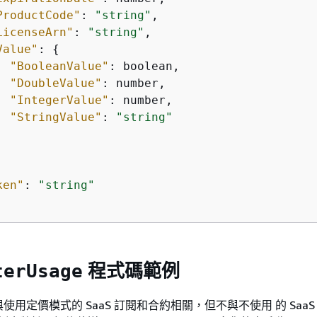
ProductCode"
: 
"string"
,

LicenseArn"
: 
"string"
,

Value"
: 
{
"BooleanValue"
: boolean,

"DoubleValue"
: number,

"IntegerValue"
: number,

"StringValue"
: 
"string"
ken"
: 
"string"
程式碼範例
terUsage
用定價模式的 SaaS 訂閱和合約相關，但不與不使用 的 SaaS