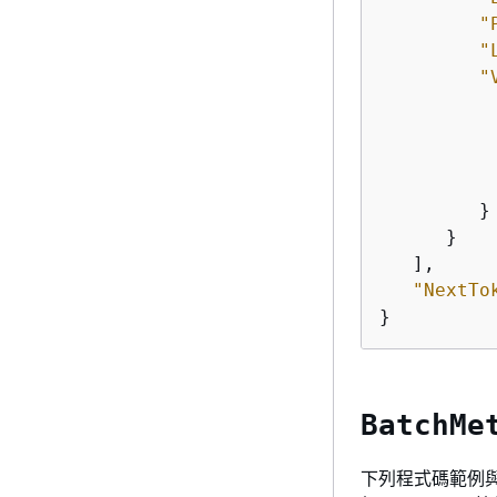
"
"
"
         }

      }

   ],

"NextTo
BatchMe
下列程式碼範例與使