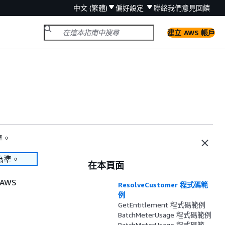
中文 (繁體)
偏好設定
聯絡我們
意見回饋
建立 AWS 帳戶
準。
為準。
在本頁面
AWS
ResolveCustomer 程式碼範
例
GetEntitlement 程式碼範例
BatchMeterUsage 程式碼範例
BatchMeterUsage 程式碼範