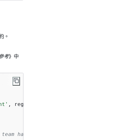
合約。
 參考
》中
nt'
, region_name=
'us-east-1'
)

 team has published 