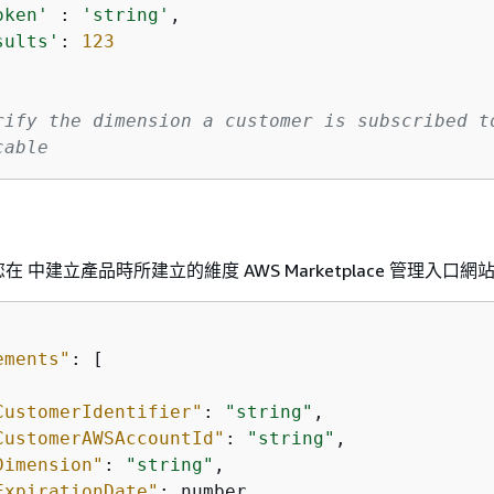
oken'
 : 
'string'
,

sults'
: 
123
rify the dimension a customer is subscribed t
cable
 中建立產品時所建立的維度 AWS Marketplace 管理入口網
ements"
: [ 

CustomerIdentifier"
: 
"string"
,

CustomerAWSAccountId"
: 
"string"
,

Dimension"
: 
"string"
,

ExpirationDate"
: number,
