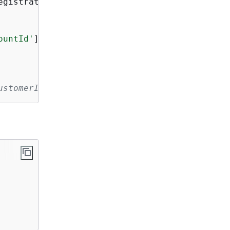
gistrationToken=regToken)

ountId'
]

ustomerID