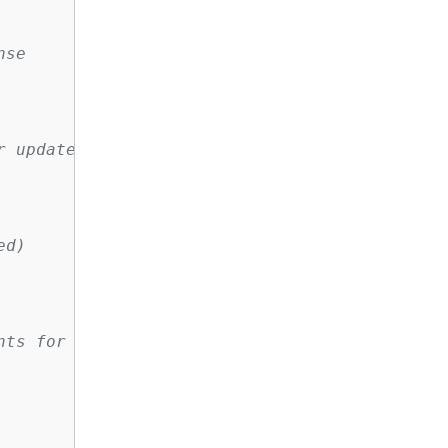
nse
r updated integrations, use the customer AWS 
ed)
nts for the license)