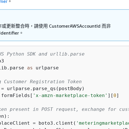
omer
。
更新整合時，請使用 CustomerAWSAccountId 而非
dentifier。
WS Python SDK and urllib.parse 
lib.parse 
as
 urlparse 

g Customer Registration Token
 = urlparse.parse_qs(postBody)

 formFields[
'x-amzn-marketplace-token'
][
0
]

ken present in POST request, exchange for cus
n):

placeClient = boto3.client(
'meteringmarketpla