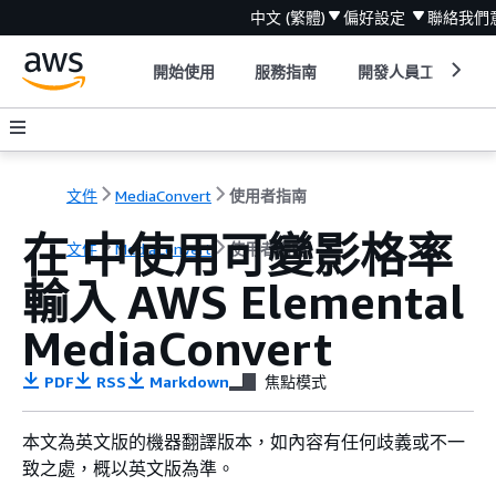
中文 (繁體)
偏好設定
聯絡我們
開始使用
服務指南
開發人員工具
文件
MediaConvert
使用者指南
在 中使用可變影格率
文件
MediaConvert
使用者指南
輸入 AWS Elemental
MediaConvert
PDF
RSS
Markdown
焦點模式
本文為英文版的機器翻譯版本，如內容有任何歧義或不一
致之處，概以英文版為準。