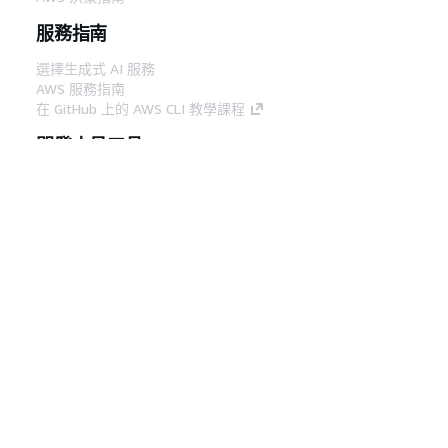
服務指南
選擇生成式 AI 服務
AWS 服務指南
在 GitHub 上的 AWS CLI 教學課程
開發人員工具
AWS 程式碼範例庫
AWS CLI
AWS 建構家中心
AWS 開發人員工具部落格
實用的連結
下載 AWS 文件 MCP 伺服器
登入 AWS Console
AWS re:Post
隱私權
網站條款
Cookie 偏好設定
©
2026, Amazon Web Services, Inc.或其附屬公司。保留