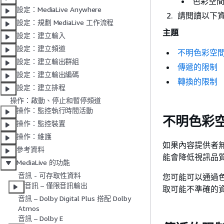
色彩空
設定：MediaLive Anywhere
請閱讀以下
設定：規劃 MediaLive 工作流程
主題
設定：建立輸入
設定：建立頻道
不明色彩空
設定：建立輸出群組
傳遞的限制
設定：建立輸出編碼
轉換的限制
設定：建立排程
操作：啟動、停止和暫停頻道
操作：監控執行時間活動
不明色彩
操作：監控裝置
操作：維護
如果內容提供者
參考資料
能會降低視訊品
MediaLive 的功能
音訊 - 可存取性資料
您可能可以通過
音訊 – 僅限音訊輸出
取可能不準確的
音訊 – Dolby Digital Plus 搭配 Dolby
Atmos
音訊 – Dolby E