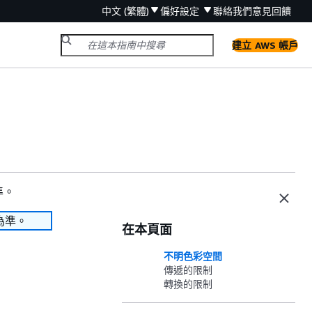
中文 (繁體)
偏好設定
聯絡我們
意見回饋
建立 AWS 帳戶
準。
為準。
在本頁面
不明色彩空間
傳遞的限制
轉換的限制