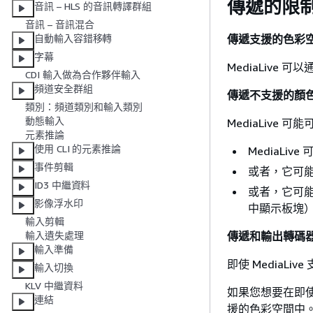
傳遞的限
音訊 – HLS 的音訊轉譯群組
音訊 – 音訊混合
傳遞支援的色彩
自動輸入容錯移轉
字幕
MediaLive
CDI 輸入做為合作夥伴輸入
頻道安全群組
傳遞不支援的顏
類別：頻道類別和輸入類別
動態輸入
MediaLiv
元素推論
使用 CLI 的元素推論
MediaL
事件剪輯
或者，它可
ID3 中繼資料
或者，它可
影像浮水印
中顯示板塊
輸入剪輯
傳遞和輸出轉碼
輸入遺失處理
輸入準備
即使 MediaL
輸入切換
KLV 中繼資料
如果您想要在即
連結
援的色彩空間中