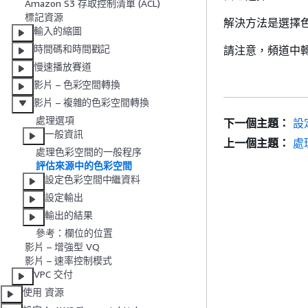
Amazon S3 存取控制清單 (ACL)
標記資源
解決方法是選擇色彩
輸入的縮圖
時間碼和時間戳記
請注意，頻道中
慢速播放賽道
影片 – 色彩空間轉換
影片 – 複雜的色彩空間轉換
處理選項
下一個主題：
設
一般資訊
上一個主題：
處
處理色彩空間的一般程序
評估來源中的色彩空間
設定色彩空間中繼資料
設定輸出
輸出的結果
參考：欄位的位置
影片 – 增強型 VQ
影片 – 速率控制模式
VPC 交付
使用 資源