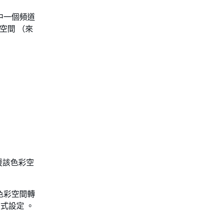
中一個頻道
色彩空間 （來
援該色彩空
色彩空間轉
方式設定 。