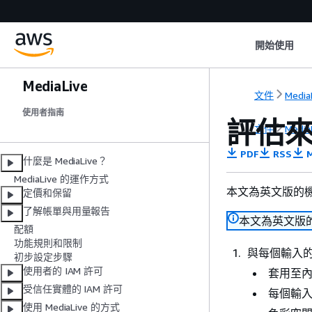
開始使用
MediaLive
文件
Media
使用者指南
評估
文件
Media
PDF
RSS
M
什麼是 MediaLive？
MediaLive 的運作方式
本文為英文版的
定價和保留
了解帳單與用量報告
本文為英文版
配額
功能規則和限制
與每個輸入
初步設定步驟
使用者的 IAM 許可
套用至
受信任實體的 IAM 許可
每個輸
使用 MediaLive 的方式