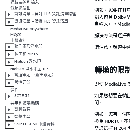
連結裝置和輸入
低延遲輸出
例如，您要在其中
資訊清單 – 自訂 HLS 資訊清單路徑
輸入包含 Dolby 
資訊清單 – 備援 HLS 資訊清單
自輸入）。Med
MediaLive Anywhere
MQCS
解決方法是選擇
中繼資料
動作圖形浮水印
請注意，頻道中
多工和 MPTS
Nielsen 浮水印
轉換的限
Nielsen 浮水印至 ID3
管道鎖定 （輸出鎖定）
管道冗餘
即使 MediaL
彈性
如果您想要在輸
SCTE 35
間。
共用和複製編碼
智慧裁剪
例如，您有一個輸
智慧字幕
換為 HDR10。不
SMPTE 2038 中繼資料
當您選擇 H.26