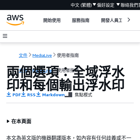
中文 (繁體)
偏好設定
聯絡我們
開始使用
服務指南
開發人員工具
文件
MediaLive
使用者指南
兩個選項：全域浮水
文件
MediaLive
使用者指南
印和每個輸出浮水印
PDF
RSS
Markdown
焦點模式
在本頁面
本文為英文版的機器翻譯版本，如內容有任何歧義或不一