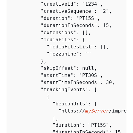
          "creativeId": "1234",

          "creativeSequence": "2",

          "duration": "PT15S",

          "durationInSeconds": 15,

          "extensions": [],

          "mediaFiles": 
{
            "mediaFilesList": [],

            "mezzanine": ""

          },

          "skipOffset": null,

          "startTime": "PT30S",

          "startTimeInSeconds": 30,

          "trackingEvents": [

{
              "beaconUrls": [

                "https://
myServer
/impress
              ],

              "duration": "PT15S",

              "durationInSeconds": 15,
