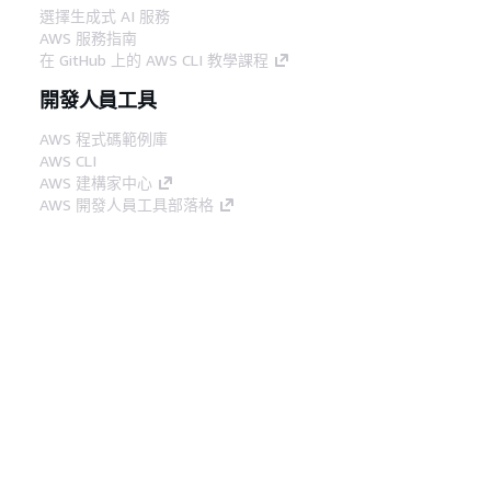
選擇生成式 AI 服務
AWS 服務指南
在 GitHub 上的 AWS CLI 教學課程
開發人員工具
AWS 程式碼範例庫
AWS CLI
AWS 建構家中心
AWS 開發人員工具部落格
實用的連結
下載 AWS 文件 MCP 伺服器
登入 AWS Console
AWS re:Post
隱私權
網站條款
Cookie 偏好設定
©
2026, Amazon Web Services, Inc.或其附屬公司。保留
中文 (繁體)
所有權利。