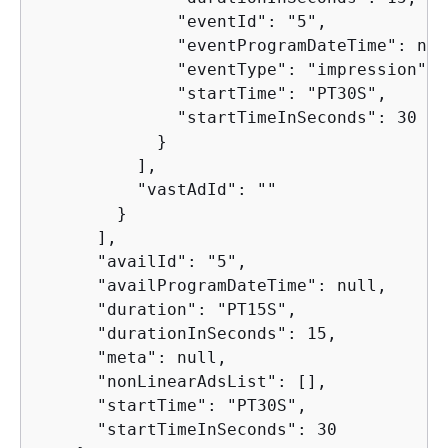
              "eventId": "5",

              "eventProgramDateTime": null
              "eventType": "impression",

              "startTime": "PT30S",

              "startTimeInSeconds": 30

            }

          ],

          "vastAdId": ""

        }

      ],

      "availId": "5",

      "availProgramDateTime": null,

      "duration": "PT15S",

      "durationInSeconds": 15,

      "meta": null,

      "nonLinearAdsList": [],

      "startTime": "PT30S",

      "startTimeInSeconds": 30
