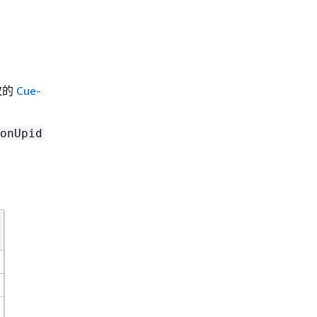
效的
Cue-
onUpid