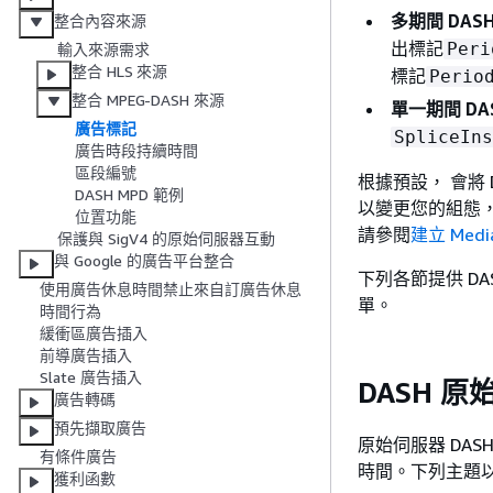
多期間 DAS
整合內容來源
出標記
Peri
輸入來源需求
整合 HLS 來源
標記
Perio
整合 MPEG-DASH 來源
單一期間 DA
廣告標記
SpliceIns
廣告時段持續時間
區段編號
根據預設， 會將 DA
DASH MPD 範例
以變更您的組態，
位置功能
請參閱
建立 Medi
保護與 SigV4 的原始伺服器互動
與 Google 的廣告平台整合
下列各節提供 D
使用廣告休息時間禁止來自訂廣告休息
單。
時間行為
緩衝區廣告插入
前導廣告插入
Slate 廣告插入
DASH 原
廣告轉碼
預先擷取廣告
原始伺服器 DAS
有條件廣告
時間。下列主題以
獲利函數