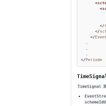
<
sct
<
s
</
</
sc
</
Even
  .

  .

</
Period
>
TimeSigna
清
TimeSignal
EventStre
schemeIdU