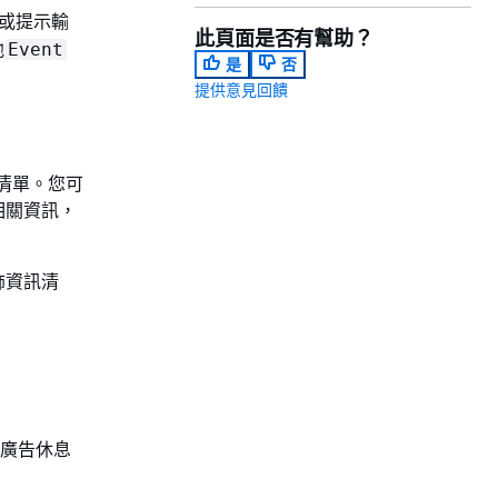
或提示輸
此頁面是否有幫助？
他
Event
是
否
提供意見回饋
資訊清單。您可
相關資訊，
飾資訊清
別廣告休息