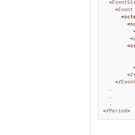
<
EventSt
<
Event
<
sct
<
s
<
<
s
</
</
Even
  .

  .

</
Period
>