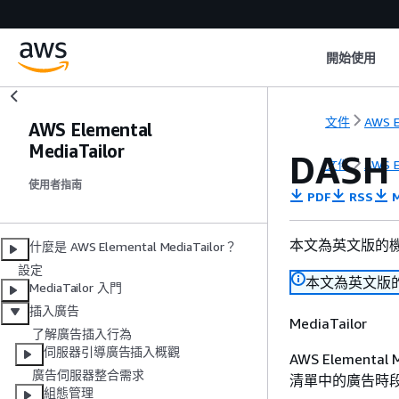
開始使用
文件
AWS E
AWS Elemental
MediaTailor
DAS
文件
AWS E
使用者指南
PDF
RSS
M
本文為英文版的
什麼是 AWS Elemental MediaTailor？
設定
本文為英文版
MediaTailor 入門
插入廣告
MediaTailor
了解廣告插入行為
伺服器引導廣告插入概觀
AWS Element
廣告伺服器整合需求
清單中的廣告時
組態管理