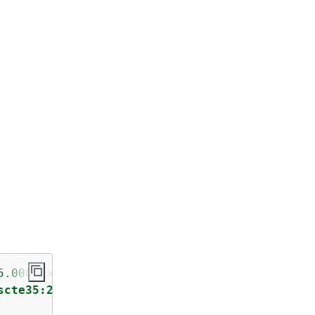
5.000S"
>
scte35:2013:xml"
>