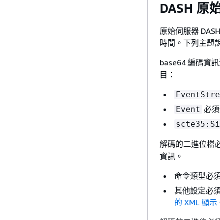
DASH 原
原始伺服器 DAS
時間。下列主題說
base64 編碼
目：
EventStre
必須
Event
scte35:Si
解碼的二進位檔
資訊。
命令類型必
其他設定必
的 XML 顯示