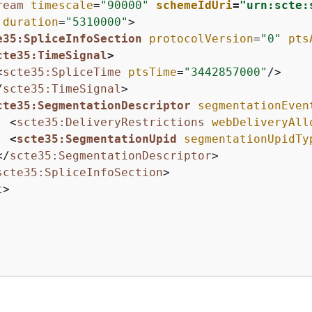
ream
timescale
=
"90000"
schemeIdUri
=
"urn:scte:
duration
=
"5310000"
>
e35:SpliceInfoSection
protocolVersion
=
"0"
pts
cte35:TimeSignal
>
<
scte35:SpliceTime
ptsTime
=
"3442857000"
/>
/
scte35:TimeSignal
>
cte35:SegmentationDescriptor
segmentationEven
<
scte35:DeliveryRestrictions
webDeliveryAll
<
scte35:SegmentationUpid
segmentationUpidTy
</
scte35:SegmentationDescriptor
>
scte35:SpliceInfoSection
>
t
>