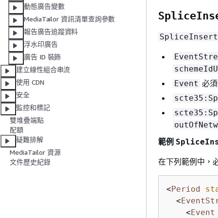
動態廣告變數
SpliceIns
MediaTailor 資訊清單查詢參數
報告廣告追蹤資料
SpliceInsert
浮水印廣告
EventStre
廣告 ID 裝飾
schemeIdU
建立線性組合串流
使用 CDN
必須
Event
安全
scte35:Sp
監控和標記
scte35:Sp
雙堆疊端點
outOfNetw
配額
疑難排解
範例
SpliceIn
MediaTailor 資源
在下列範例中，必
文件歷史紀錄
<
Period
st
<
EventSt
<
Event