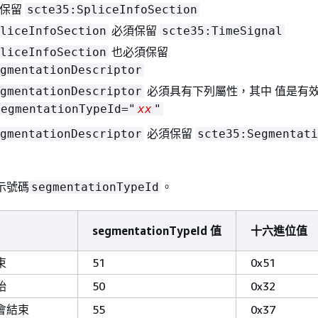
保留
scte35:SpliceInfoSection
必須保留
liceInfoSection
scte35:TimeSignal
也必須保留
liceInfoSection
gmentationDescriptor
必須具有下列屬性，其中 值是有
gmentationDescriptor
segmentationTypeId="
xx
"
必須保留
gmentationDescriptor
scte35:Segmentati
示號碼
。
segmentationTypeId
segmentationTypeId 值
十六進位值
束
51
0x51
始
50
0x32
會結束
55
0x37