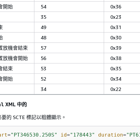
會開始
54
0x36
35
0x23
束
49
0x31
始
48
0x30
置放機會結束
57
0x39
置放機會開始
56
0x38
會結束
53
0x35
會開始
52
0x34
34
0x22
XML 中的
al
要的 SCTE 標記以粗體顯示。
art
=
"PT346530.250S"
id
=
"178443"
duration
=
"PT6