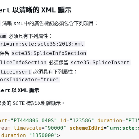
以清晰的 XML 顯示
ert
清晰 XML 中的廣告標記必須包含下列項目：
必須具有下列屬性：
am
ri=urn:scte:scte35:2013:xml
保留
scte35:SpliceInfoSection
必須保留
liceInfoSection
scte35:SpliceInsert
必須具有下列屬性：
liceInsert
orkIndicator="true"
以 XML 顯示
sert
要的 SCTE 標記以粗體顯示。
art
=
"PT444806.040S"
id
=
"123586"
duration
=
"PT1
ream
timescale
=
"90000"
schemeIdUri
=
"urn:scte:
duration
=
"1350000"
>