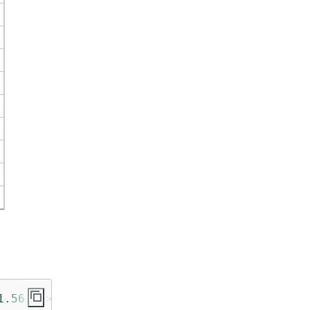
1.561S"
>