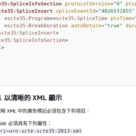
e35:SpliceInfoSection
protocolVersion
=
"0"
pts
cte35:SpliceInsert
spliceEventId
=
"4026531855"
<
scte35:Program
>
<
scte35:SpliceTime
ptsTime
=
<
scte35:BreakDuration
autoReturn
=
"true"
dur
scte35:SpliceInsert
>
te35:SpliceInfoSection
>
t
>
以清晰的 XML 顯示
l
晰 XML 中的廣告標記必須包含下列項目：
必須具有下列屬性：
am
ri=urn:scte:scte35:2013:xml