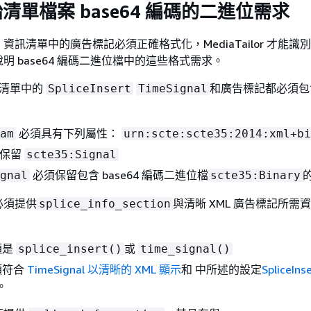
始清單檔案 base64 編碼的二進位需求
H 資訊清單中的廣告標記必須正確格式化，MediaTailor 才能識
明 base64 編碼二進位檔中的這些格式需求。
資訊清單中的
和廣告標記都必須包
SpliceInsert
TimeSignal
必須具有下列屬性：
am
urn:scte:scte35:2014:xml+bi
保留
scte35:Signal
必須保留包含 base64 編碼二進位檔
的
gnal
scte35:Binary
必須提供
與清晰 XML 廣告標記所需
splice_info_section
須是
或
splice_insert()
time_signal()
須符合
TimeSignal 以清晰的 XML 顯示
和 中所述的設定
SpliceIn
。