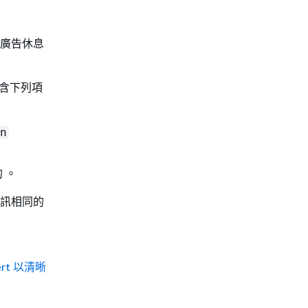
別廣告休息
含下列項
n
 。
資訊相同的
sert 以清晰