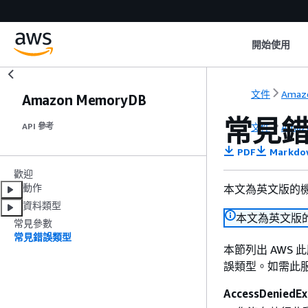
開始使用
文件
Amaz
Amazon MemoryDB
常見
文件
Amaz
API 參考
PDF
Markdo
歡迎
動作
本文為英文版的
資料類型
本文為英文版
常見參數
常見錯誤類型
本節列出 AWS
誤類型。如需此服務
AccessDeniedEx