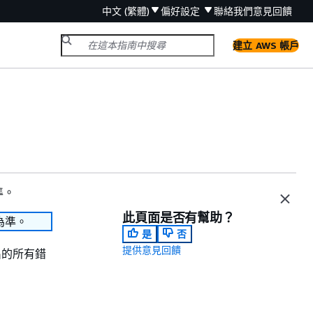
中文 (繁體)
偏好設定
聯絡我們
意見回饋
建立 AWS 帳戶
準。
此頁面是否有幫助？
為準。
是
否
提供意見回饋
出的所有錯