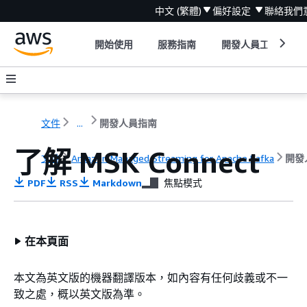
中文 (繁體)
偏好設定
聯絡我們
開始使用
服務指南
開發人員工具
文件
...
開發人員指南
了解 MSK Connect
文件
Amazon Managed Streaming for Apache Kafka
開發
PDF
RSS
Markdown
焦點模式
在本頁面
本文為英文版的機器翻譯版本，如內容有任何歧義或不一
致之處，概以英文版為準。