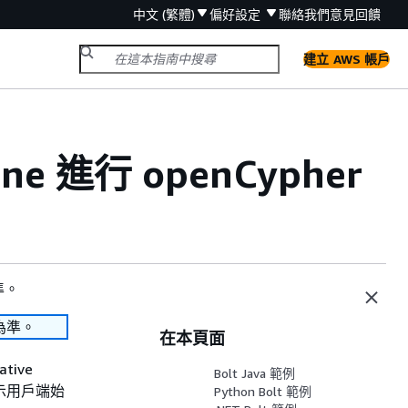
中文 (繁體)
偏好設定
聯絡我們
意見回饋
建立 AWS 帳戶
e 進行 openCypher
準。
為準。
在本頁面
ive
Bolt Java 範例
示用戶端始
Python Bolt 範例