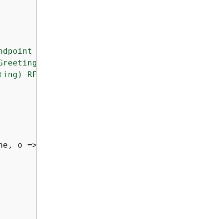
ndpoint URL):
(your cluster port)
"
;

Greeting) SET a.message = 'HelloWorldExample'
ting) RETURN n.message"
;

ne, o => o.WithEncryptionLevel(EncryptionLevel