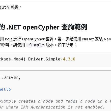
參數。
auth
 的 .NET openCypher 查詢範例
用 Bolt 進行 OpenCypher 查詢，第一步是使用 NuHet 安裝 Ne
步呼叫，請使用
版本，如下所示：
.Simple
ckage Neo4j.Driver.Simple
-4.3
.0
.Driver;

hello
example creates a node and reads a node in a 
er where IAM Authentication is not enabled.