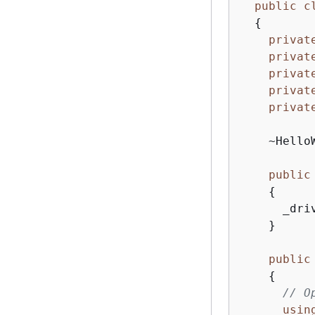
public
c
{
privat
privat
privat
privat
privat
    ~Hello
public
{
      _dri
    }

public
{
// O
usin