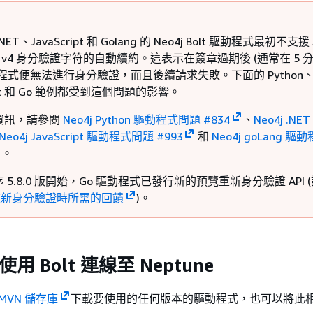
.NET、JavaScript 和 Golang 的 Neo4j Bolt 驅動程式最初不支援
ure v4 身分驗證字符的自動續約。這表示在簽章過期後 (通常在 5 
程式便無法進行身分驗證，而且後續請求失敗。下面的 Python、.
ript 和 Go 範例都受到這個問題的影響。
資訊，請參閱
Neo4j Python 驅動程式問題 #834
、
Neo4j .NE
Neo4j JavaScript 驅動程式問題 #993
和
Neo4j goLang 驅
。
 5.8.0 版開始，Go 驅動程式已發行新的預覽重新身分驗證 API 
 – 重新身分驗證時所需的回饋
)。
 使用 Bolt 連線至 Neptune
MVN 儲存庫
下載要使用的任何版本的驅動程式，也可以將此