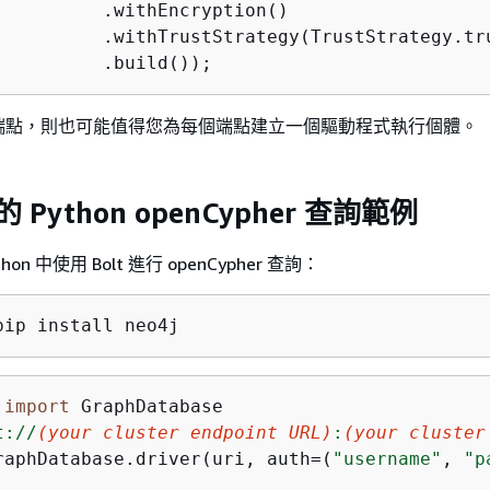
          .withEncryption()

          .withTrustStrategy(TrustStrategy.tru
          .build());
端點，則也可能值得您為每個端點建立一個驅動程式執行個體。
 的 Python openCypher 查詢範例
on 中使用 Bolt 進行 openCypher 查詢：
pip install neo4j
 
import
 GraphDatabase

t://
(your cluster endpoint URL)
:
(your cluster
raphDatabase.driver(uri, auth=(
"username"
, 
"p