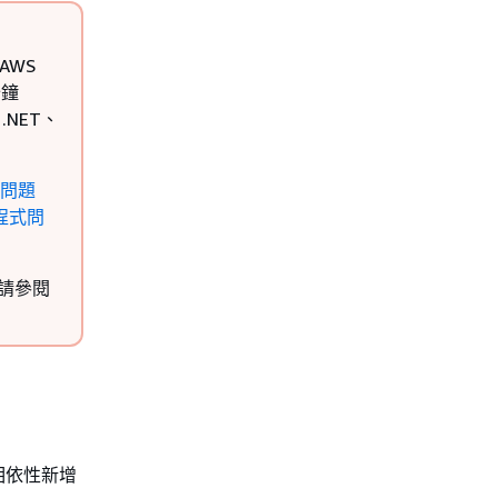
 AWS
分鐘
NET、
T 問題
動程式問
(請參閱
相依性新增