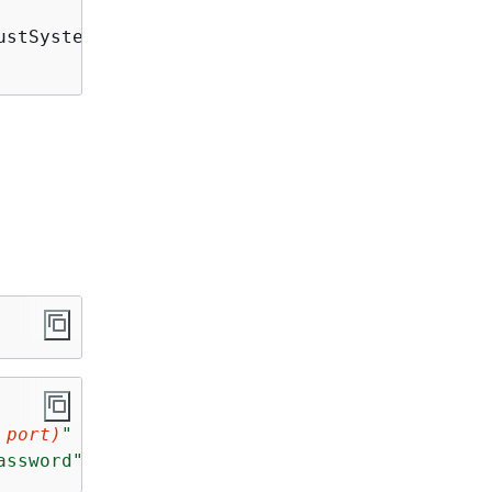
stSystemCertificates())

 port)
"
assword"
), encrypted=
True
)