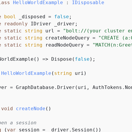
lass
HelloWorldExample
 : 
IDisposable
e
bool
 _disposed = 
false
;

e
readonly
 IDriver _driver;

e
static
string
 url = 
"bolt://(your cluster e
e
static
string
 createNodeQuery = 
"CREATE (a:
e
static
string
 readNodeQuery = 
"MATCH(n:Gree
WorldExample() => Dispose(
false
);

HelloWorldExample
(
string
 uri
)
ver = GraphDatabase.Driver(uri, AuthTokens.No
void
createNode
(
)
pen a session
g
 (
var
 session = _driver.Session())
