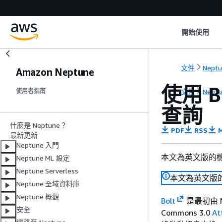
開始使用
文件
Nept
Amazon Neptune
使用 B
文件
Nept
使用者指南
查詢
什麼是 Neptune？
PDF
RSS
M
最新更新
Neptune 入門
本文為英文版的
Neptune ML 設定
Neptune Serverless
本文為英文版
Neptune 全域資料庫
Neptune 概觀
Bolt
是最初由 N
安全
Commons 3.0
At