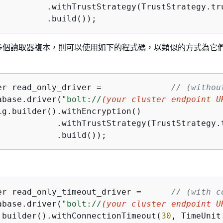
          .withTrustStrategy(TrustStrategy.tru
          .build());
多個讀取器複本，則可以使用如下的程式碼，以類似的方式為它
er read_only_driver =              
// (withou
abase.driver(
"bolt://
(your cluster endpoint U
ig.builder().withEncryption()

            .withTrustStrategy(TrustStrategy.t
            .build());
：
er read_only_timeout_driver =      
// (with c
abase.driver(
"bolt://
(your cluster endpoint U
.builder().withConnectionTimeout(
30
, TimeUnit