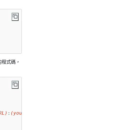
下的程式碼，
RL)
:
(your cluster port)
"
,
