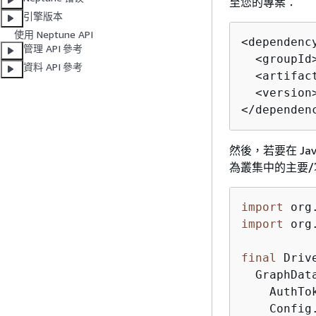
至您的專案：
引擎版本
使用 Neptune API
<dependency
管理 API 參考
  <groupId
資料 API 參考
  <artifac
  <version>
然後，若要在 Ja
為叢集中的主要
import
import
 org
final
 Driv
  GraphDat
    AuthTok
    Config