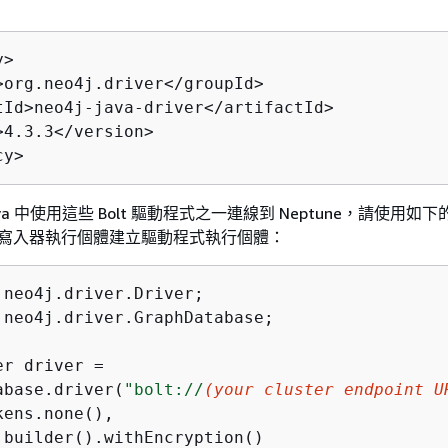
>

>org.neo4j.driver</groupId>

tId>neo4j-java-driver</artifactId>

4.3.3</version>

va 中使用這些 Bolt 驅動程式之一連線到 Neptune，請使用如
/寫入器執行個體建立驅動程式執行個體：
.neo4j.driver.GraphDatabase;

er driver =

abase.driver(
"bolt://
(your cluster endpoint U
ens.none(),

.builder().withEncryption()
