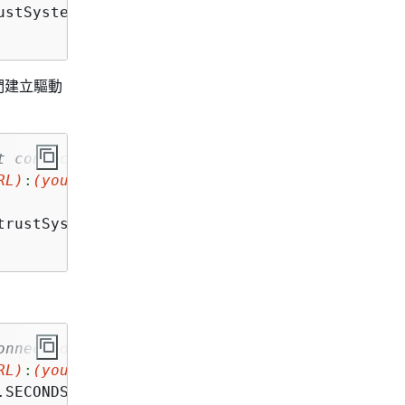
stSystemCertificates())

們建立驅動
t connection timeout)
RL)
:
(your cluster port)
"
,

rustSystemCertificates())

onnection timeout)
RL)
:
(your cluster port)
"
,

.SECONDS)
