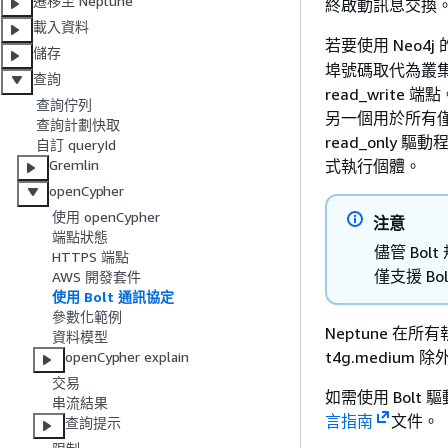
遷移至 Neptune
終啟動訊息交換
載入資料
若要使用 Neo4j
儲存
埠號碼取代為叢集
查詢
read_wri
查詢佇列
另一個用於所有僅供
查詢計劃快取
read_onl
自訂 queryId
式執行個體。
Gremlin
openCypher
使用 openCypher
注意
端點狀態
儘管 Bolt
HTTPS 端點
僅支援 Bol
AWS 開發套件
使用 Bolt 通訊協定
參數化範例
Neptune 在所有
資料模型
t4g.medium 
openCypher explain
交易
如需使用 Bolt 
串流結果
言指南
文件。
查詢提示