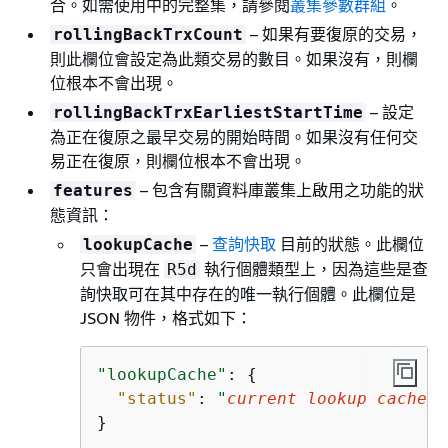
合。如需使用中的完整集，請參閱
叢集參數群組
。
– 如果有要復原的交易，
rollingBackTrxCount
則此欄位會設定為此類交易的數目。如果沒有，則欄
位根本不會出現。
– 設定
rollingBackTrxEarliestStartTime
為正在復原之最早交易的開始時間。如果沒有任何交
易正在復原，則欄位根本不會出現。
– 包含有關資料庫叢集上啟用之功能的狀
features
態資訊：
–
查詢快取
目前的狀態。此欄位
lookupCache
只會出現在
執行個體類型上，因為這些是查
R5d
詢快取可在其中存在的唯一執行個體。此欄位是
JSON 物件，格式如下：
"lookupCache"
: 
{
"status"
: 
"
current lookup cache s
}