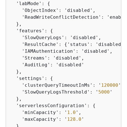
  'labMode': 
{
    'ObjectIndex': 'disabled',

    'ReadWriteConflictDetection': 'enabled
  },

  'features': 
{
    'SlowQueryLogs': 'disabled',

    'ResultCache': 
{
'status': 'disabled'},
    'IAMAuthentication': 'disabled',

    'Streams': 'disabled',

    'AuditLog': 'disabled'

  },

  'settings': 
{
    'clusterQueryTimeoutInMs': '
120000
',

    'SlowQueryLogsThreshold': '
5000
'

  },

  'serverlessConfiguration': 
{
    'minCapacity': '
1.0
',

    'maxCapacity': '
128.0
'

  }
