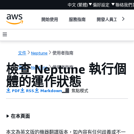
中文 (繁體)
偏好設定
聯絡我們
開始使用
服務指南
開發人員工具
文件
Neptune
使用者指南
檢查 Neptune 執行個
文件
Neptune
使用者指南
體的運作狀態
PDF
RSS
Markdown
焦點模式
在本頁面
本文為英文版的機器翻譯版本，如內容有任何歧義或不一