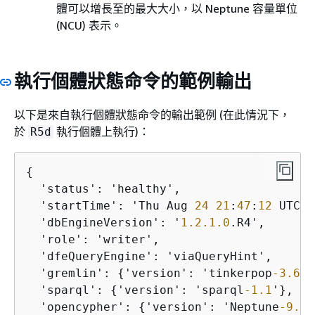
體可以增長至的最大大小，以 Neptune 容量單位
(NCU) 表示。
執行個體狀態命令的範例輸出
以下是來自執行個體狀態命令的輸出範例 (在此情況下，
於
執行個體上執行)：
R5d
{
  'status': 'healthy',

  'startTime': 'Thu Aug 
24
21
:
47
:
12
 UTC 
2
  'dbEngineVersion': '
1.2
.1
.0
.R4',

  'role': 'writer',

  'dfeQueryEngine': 'viaQueryHint',

  'gremlin': 
{
'version': 'tinkerpop
-3.6
.2
  'sparql': 
{
'version': 'sparql
-1.1
'},

  'opencypher': 
{
'version': 'Neptune
-9.0
.