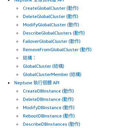
CreateGlobalCluster (動作)
DeleteGlobalCluster (動作)
ModifyGlobalCluster (動作)
DescribeGlobalClusters (動作)
FailoverGlobalCluster (動作)
RemoveFromGlobalCluster (動作)
結構：
GlobalCluster (結構)
GlobalClusterMember (結構)
Neptune 執行個體 API
CreateDBInstance (動作)
DeleteDBInstance (動作)
ModifyDBInstance (動作)
RebootDBInstance (動作)
DescribeDBInstances (動作)