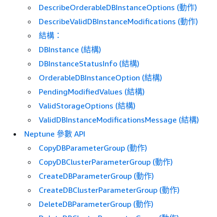
DescribeOrderableDBInstanceOptions (動作)
DescribeValidDBInstanceModifications (動作)
結構：
DBInstance (結構)
DBInstanceStatusInfo (結構)
OrderableDBInstanceOption (結構)
PendingModifiedValues (結構)
ValidStorageOptions (結構)
ValidDBInstanceModificationsMessage (結構)
Neptune 參數 API
CopyDBParameterGroup (動作)
CopyDBClusterParameterGroup (動作)
CreateDBParameterGroup (動作)
CreateDBClusterParameterGroup (動作)
DeleteDBParameterGroup (動作)