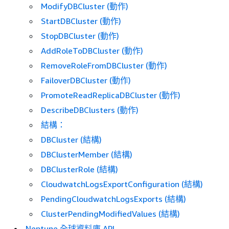
ModifyDBCluster (動作)
StartDBCluster (動作)
StopDBCluster (動作)
AddRoleToDBCluster (動作)
RemoveRoleFromDBCluster (動作)
FailoverDBCluster (動作)
PromoteReadReplicaDBCluster (動作)
DescribeDBClusters (動作)
結構：
DBCluster (結構)
DBClusterMember (結構)
DBClusterRole (結構)
CloudwatchLogsExportConfiguration (結構)
PendingCloudwatchLogsExports (結構)
ClusterPendingModifiedValues (結構)
Neptune 全球資料庫 API