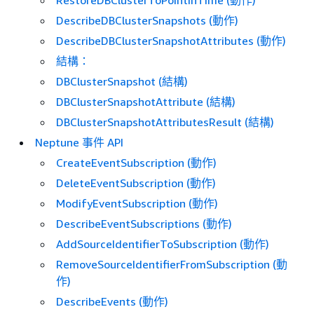
RestoreDBClusterToPointInTime (動作)
DescribeDBClusterSnapshots (動作)
DescribeDBClusterSnapshotAttributes (動作)
結構：
DBClusterSnapshot (結構)
DBClusterSnapshotAttribute (結構)
DBClusterSnapshotAttributesResult (結構)
Neptune 事件 API
CreateEventSubscription (動作)
DeleteEventSubscription (動作)
ModifyEventSubscription (動作)
DescribeEventSubscriptions (動作)
AddSourceIdentifierToSubscription (動作)
RemoveSourceIdentifierFromSubscription (動
作)
DescribeEvents (動作)