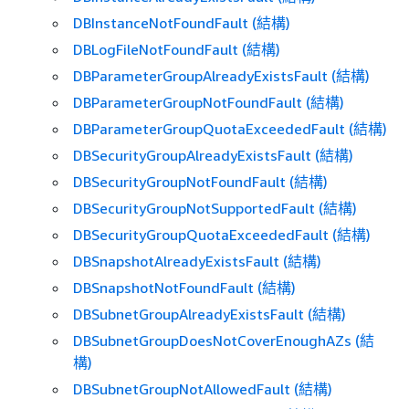
DBInstanceNotFoundFault (結構)
DBLogFileNotFoundFault (結構)
DBParameterGroupAlreadyExistsFault (結構)
DBParameterGroupNotFoundFault (結構)
DBParameterGroupQuotaExceededFault (結構)
DBSecurityGroupAlreadyExistsFault (結構)
DBSecurityGroupNotFoundFault (結構)
DBSecurityGroupNotSupportedFault (結構)
DBSecurityGroupQuotaExceededFault (結構)
DBSnapshotAlreadyExistsFault (結構)
DBSnapshotNotFoundFault (結構)
DBSubnetGroupAlreadyExistsFault (結構)
DBSubnetGroupDoesNotCoverEnoughAZs (結
構)
DBSubnetGroupNotAllowedFault (結構)