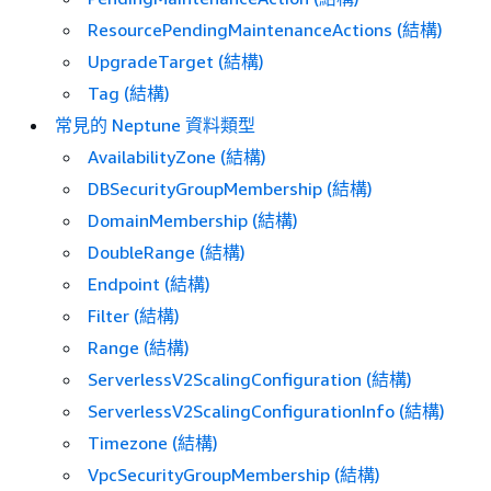
ResourcePendingMaintenanceActions (結構)
UpgradeTarget (結構)
Tag (結構)
常見的 Neptune 資料類型
AvailabilityZone (結構)
DBSecurityGroupMembership (結構)
DomainMembership (結構)
DoubleRange (結構)
Endpoint (結構)
Filter (結構)
Range (結構)
ServerlessV2ScalingConfiguration (結構)
ServerlessV2ScalingConfigurationInfo (結構)
Timezone (結構)
VpcSecurityGroupMembership (結構)