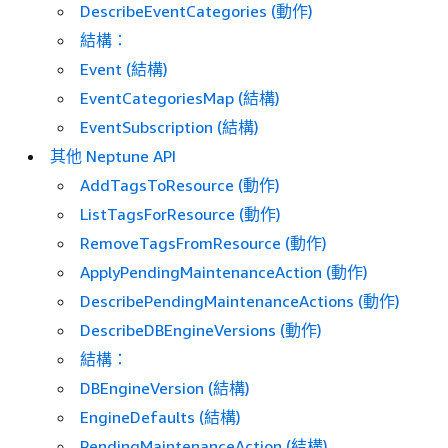
DescribeEventCategories (動作)
結構：
Event (結構)
EventCategoriesMap (結構)
EventSubscription (結構)
其他 Neptune API
AddTagsToResource (動作)
ListTagsForResource (動作)
RemoveTagsFromResource (動作)
ApplyPendingMaintenanceAction (動作)
DescribePendingMaintenanceActions (動作)
DescribeDBEngineVersions (動作)
結構：
DBEngineVersion (結構)
EngineDefaults (結構)
PendingMaintenanceAction (結構)