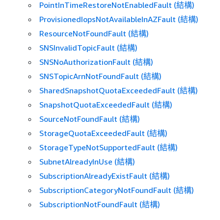
PointInTimeRestoreNotEnabledFault (結構)
ProvisionedIopsNotAvailableInAZFault (結構)
ResourceNotFoundFault (結構)
SNSInvalidTopicFault (結構)
SNSNoAuthorizationFault (結構)
SNSTopicArnNotFoundFault (結構)
SharedSnapshotQuotaExceededFault (結構)
SnapshotQuotaExceededFault (結構)
SourceNotFoundFault (結構)
StorageQuotaExceededFault (結構)
StorageTypeNotSupportedFault (結構)
SubnetAlreadyInUse (結構)
SubscriptionAlreadyExistFault (結構)
SubscriptionCategoryNotFoundFault (結構)
SubscriptionNotFoundFault (結構)