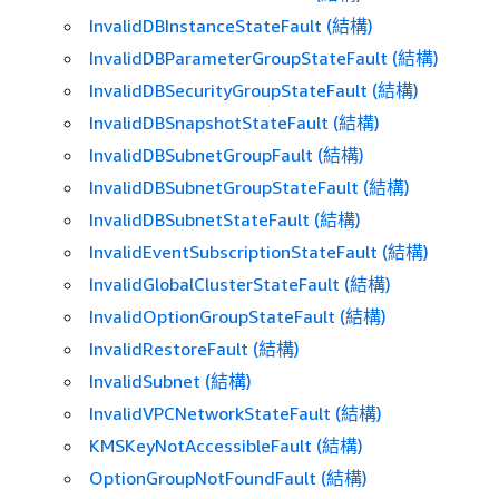
InvalidDBInstanceStateFault (結構)
InvalidDBParameterGroupStateFault (結構)
InvalidDBSecurityGroupStateFault (結構)
InvalidDBSnapshotStateFault (結構)
InvalidDBSubnetGroupFault (結構)
InvalidDBSubnetGroupStateFault (結構)
InvalidDBSubnetStateFault (結構)
InvalidEventSubscriptionStateFault (結構)
InvalidGlobalClusterStateFault (結構)
InvalidOptionGroupStateFault (結構)
InvalidRestoreFault (結構)
InvalidSubnet (結構)
InvalidVPCNetworkStateFault (結構)
KMSKeyNotAccessibleFault (結構)
OptionGroupNotFoundFault (結構)