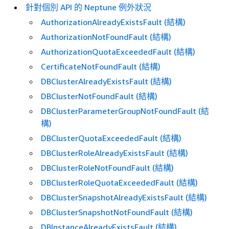
針對個別 API 的 Neptune 例外狀況
AuthorizationAlreadyExistsFault (結構)
AuthorizationNotFoundFault (結構)
AuthorizationQuotaExceededFault (結構)
CertificateNotFoundFault (結構)
DBClusterAlreadyExistsFault (結構)
DBClusterNotFoundFault (結構)
DBClusterParameterGroupNotFoundFault (結
構)
DBClusterQuotaExceededFault (結構)
DBClusterRoleAlreadyExistsFault (結構)
DBClusterRoleNotFoundFault (結構)
DBClusterRoleQuotaExceededFault (結構)
DBClusterSnapshotAlreadyExistsFault (結構)
DBClusterSnapshotNotFoundFault (結構)
DBInstanceAlreadyExistsFault (結構)