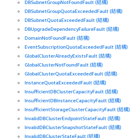
DBSubnetGroupNotFoundFault (結構)
DBSubnetGroupQuotaExceededFault (結構)
DBSubnetQuotaExceededFault (結構)
DBUpgradeDependencyFailureFault (結構)
DomainNotFoundFault (結構)
EventSubscriptionQuotaExceededFault (結構)
GlobalClusterAlreadyExistsFault (結構)
GlobalClusterNotFoundFault (結構)
GlobalClusterQuotaExceededFault (結構)
InstanceQuotaExceededFault (結構)
InsufficientDBClusterCapacityFault (結構)
InsufficientDBInstanceCapacityFault (結構)
InsufficientStorageClusterCapacityFault (結構)
InvalidDBClusterEndpointStateFault (結構)
InvalidDBClusterSnapshotStateFault (結構)
InvalidDBClusterStateFault (結構)