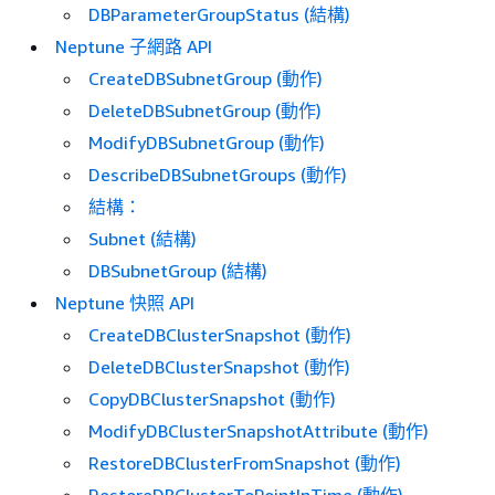
DBParameterGroupStatus (結構)
Neptune 子網路 API
CreateDBSubnetGroup (動作)
DeleteDBSubnetGroup (動作)
ModifyDBSubnetGroup (動作)
DescribeDBSubnetGroups (動作)
結構：
Subnet (結構)
DBSubnetGroup (結構)
Neptune 快照 API
CreateDBClusterSnapshot (動作)
DeleteDBClusterSnapshot (動作)
CopyDBClusterSnapshot (動作)
ModifyDBClusterSnapshotAttribute (動作)
RestoreDBClusterFromSnapshot (動作)