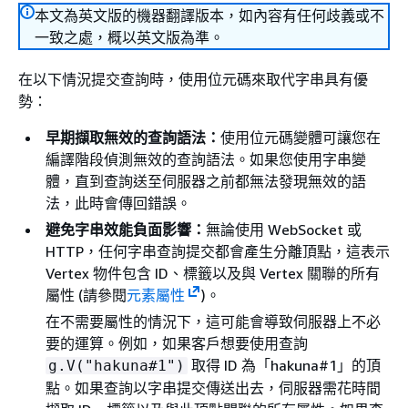
本文為英文版的機器翻譯版本，如內容有任何歧義或不
一致之處，概以英文版為準。
在以下情況提交查詢時，使用位元碼來取代字串具有優
勢：
早期擷取無效的查詢語法：
使用位元碼變體可讓您在
編譯階段偵測無效的查詢語法。如果您使用字串變
體，直到查詢送至伺服器之前都無法發現無效的語
法，此時會傳回錯誤。
避免字串效能負面影響：
無論使用 WebSocket 或
HTTP，任何字串查詢提交都會產生分離頂點，這表示
Vertex 物件包含 ID、標籤以及與 Vertex 關聯的所有
屬性 (請參閱
元素屬性
)。
在不需要屬性的情況下，這可能會導致伺服器上不必
要的運算。例如，如果客戶想要使用查詢
取得 ID 為「hakuna#1」的頂
g.V("hakuna#1")
點。如果查詢以字串提交傳送出去，伺服器需花時間