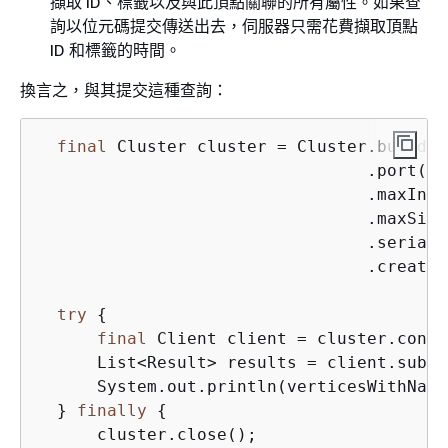
擷取 ID、標籤以及與此頂點關聯的所有屬性。如果查
詢以位元碼提交傳送出去，伺服器只需花費擷取頂點
ID 和標籤的時間。
換言之，與其提交這種查詢：
final
 Cluster cluster = Cluster.build(
"
                                 .port(
81
                                 .maxInPr
                                 .maxSimu
                                 .seriali
                                 .create()
try
{
final
 Client client = cluster.conne
      List<Result> results = client.submi
      System.out.println(verticesWithName
  } 
finally
{
      cluster.close();
