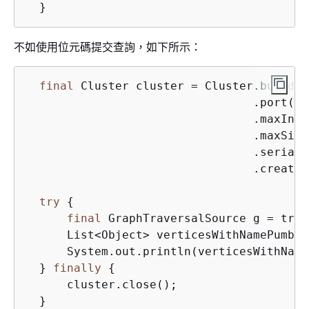
  }
不如使用位元碼提交查詢，如下所示：
final
 Cluster cluster = Cluster.build(
"
                                 .port(
81
                                 .maxInPr
                                 .maxSimu
                                 .seriali
                                 .create()
try
{
final
 GraphTraversalSource g = trav
      List<Object> verticesWithNamePumba 
      System.out.println(verticesWithName
  } 
finally
{
      cluster.close();

  }