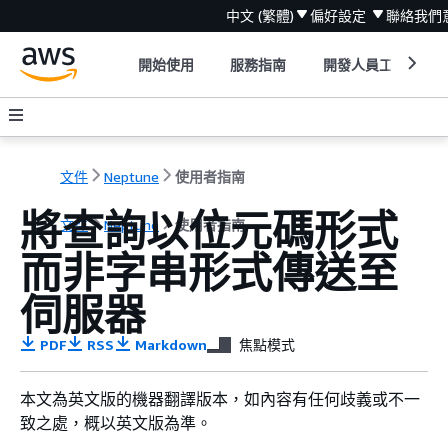
中文 (繁體)
偏好設定
聯絡我們
開始使用
服務指南
開發人員工具
文件
Neptune
使用者指南
將查詢以位元碼形式
文件
Neptune
使用者指南
而非字串形式傳送至
伺服器
PDF
RSS
Markdown
焦點模式
本文為英文版的機器翻譯版本，如內容有任何歧義或不一
致之處，概以英文版為準。