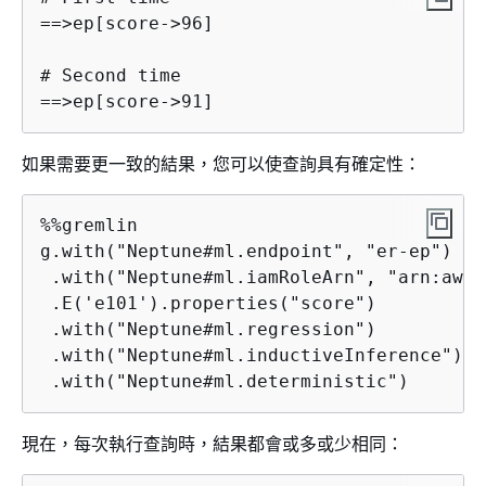
==>ep[score->96]

# Second time

==>ep[score->91]
如果需要更一致的結果，您可以使查詢具有確定性：
%%gremlin

g.with("Neptune#ml.endpoint", "er-ep")

 .with("Neptune#ml.iamRoleArn", "arn:aws:
 .E('e101').properties("score")

 .with("Neptune#ml.regression")

 .with("Neptune#ml.inductiveInference")

 .with("Neptune#ml.deterministic")
現在，每次執行查詢時，結果都會或多或少相同：