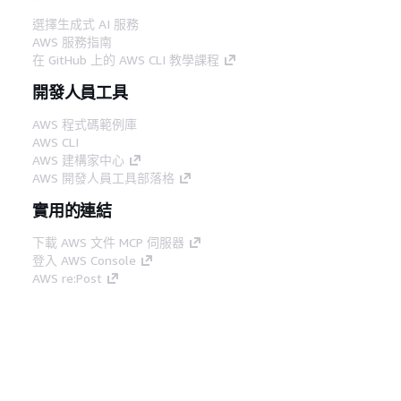
選擇生成式 AI 服務
AWS 服務指南
在 GitHub 上的 AWS CLI 教學課程
開發人員工具
AWS 程式碼範例庫
AWS CLI
AWS 建構家中心
AWS 開發人員工具部落格
實用的連結
下載 AWS 文件 MCP 伺服器
登入 AWS Console
AWS re:Post
隱私權
網站條款
Cookie 偏好設定
©
2026, Amazon Web Services, Inc.或其附屬公司。保留
中文 (繁體)
所有權利。