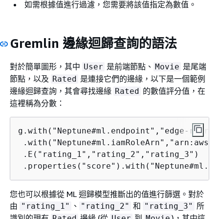
如需根據值進行過濾，您需要將該值指定為數值。
Gremlin 邊緣迴歸查詢的語法
對於簡單圖形，其中
是前端節點、
是尾端
User
Movie
節點，以及
是連接它們的邊緣，以下是一個範例
Rated
邊緣迴歸查詢，其會尋找邊緣
的數值評分值，在
Rated
這裡稱為分數：
g.with("Neptune#ml.endpoint","edge-regres
 .with("Neptune#ml.iamRoleArn","arn:aws:i
 .E("rating_1","rating_2","rating_3")

 .properties("score").with("Neptune#ml.re
您也可以根據從 ML 迴歸模型推斷出的值進行篩選。對於
由
、
和
所
"rating_1"
"rating_2"
"rating_3"
識別的現有
邊緣 (從
到
)，其中這
Rated
User
Movie