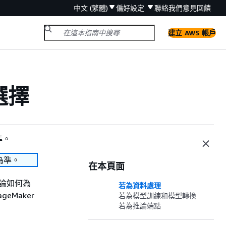
中文 (繁體)
偏好設定
聯絡我們
意見回饋
建立 AWS 帳戶
選擇
準。
為準。
在本頁面
們討論如何為
若為資料處理
eMaker
若為模型訓練和模型轉換
若為推論端點