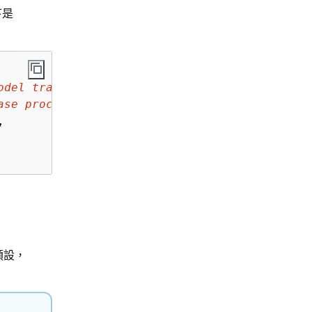
下是
odel training and transform)
"
,

ase processing instance)
"
, 

,

預設，