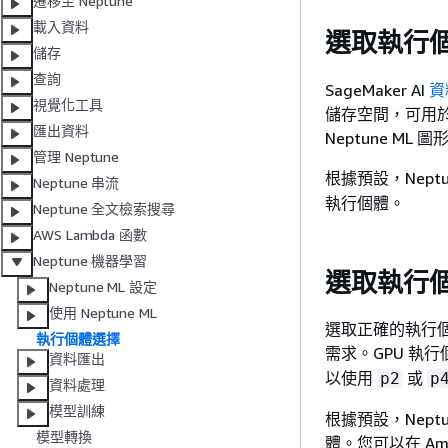
遷移至 Neptune
載入資料
選取執行
儲存
查詢
SageMaker AI
資
視覺化工具
儲存空間，可用
匯出資料
Neptune M
管理 Neptune
根據預設，Nep
Neptune 串流
執行個體。
Neptune 全文檢索搜尋
AWS Lambda 函數
Neptune 機器學習
選取執行
Neptune ML 設定
使用 Neptune ML
選取正確的執行
執行個體選擇
需求。GPU 執
資料匯出
以使用
或
p2
p
資料處理
模型訓練
根據預設，Nept
模型轉換
體。您可以在 Am