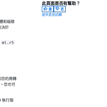
此頁面是否有幫助？
是
否
提供意見回饋
體和磁碟
取決於
小
ml.r5
和您的周轉
。您也可
U 執行個