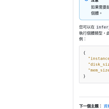
如果需要超過
個體。
您可以在
infer
執行個體類型，此
例：
{
"instanc
"disk_si
"mem_siz
}
下一個主題：
資