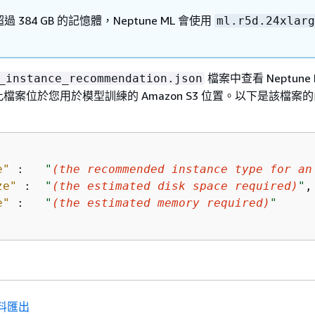
 384 GB 的記憶體，Neptune ML 會使用
ml.r5d.24xlarg
檔案中查看 Neptune
_instance_recommendation.json
檔案位於您用於模型訓練的 Amazon S3 位置。以下是該檔案
e"
 :   
"
(the recommended instance type for an
ze"
 :  
"
(the estimated disk space required)
"
,

e"
 :   
"
(the estimated memory required)
"
料匯出