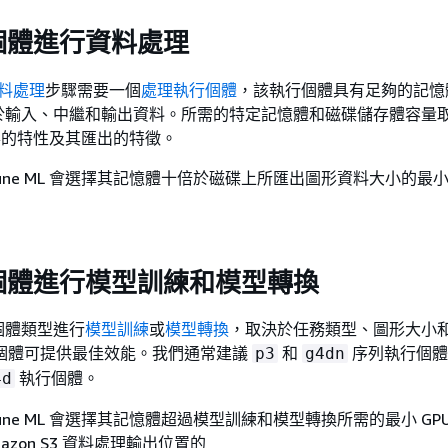
個體進行資料處理
料處理
步驟需要一個
處理執行個體
，該執行個體具有足夠的記憶
於輸入、中繼和輸出資料。所需的特定記憶體和磁碟儲存體容量
L 圖形的特性及其匯出的特徵。
tune ML 會選擇其記憶體十倍於磁碟上所匯出圖形資料大小的最
個體進行模型訓練和模型轉換
個體類型進行
模型訓練
或
模型轉換
，取決於任務類型、圖形大小
行個體可提供最佳效能。我們通常建議
和
序列執行個體
p3
g4dn
執行個體。
4d
une ML 會選擇其記憶體超過模型訓練和模型轉換所需的最小 GP
azon S3 資料處理輸出位置的