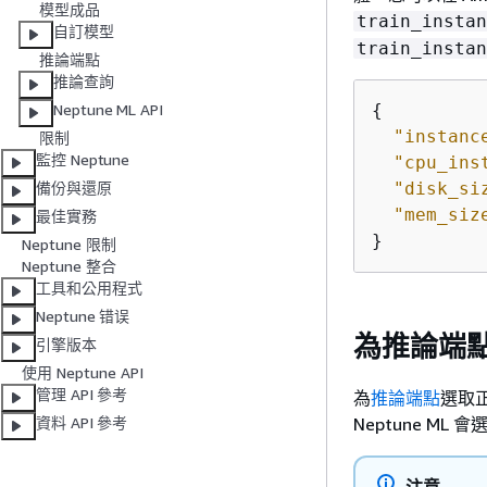
模型成品
train_instan
自訂模型
train_instan
推論端點
推論查詢
{
Neptune ML API
"instanc
限制
監控 Neptune
"cpu_ins
"disk_si
備份與還原
"mem_siz
最佳實務
}
Neptune 限制
Neptune 整合
工具和公用程式
Neptune 错误
為推論端
引擎版本
使用 Neptune API
管理 API 參考
為
推論端點
選取
Neptune M
資料 API 參考
注意