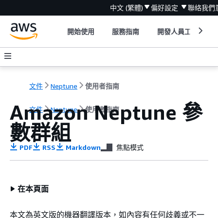
中文 (繁體)
偏好設定
聯絡我們
開始使用
服務指南
開發人員工具
文件
Neptune
使用者指南
Amazon Neptune 參
文件
Neptune
使用者指南
數群組
PDF
RSS
Markdown
焦點模式
在本頁面
本文為英文版的機器翻譯版本，如內容有任何歧義或不一