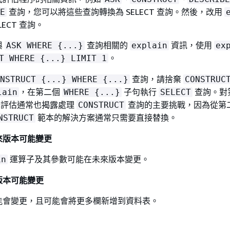
查詢，您可以將這些查詢轉換為 SELECT 查詢。然後，改用
E
ECT 查詢。
與
查詢相關的
資訊，使用
ASK WHERE
{
...}
explain
ex
。
CT WHERE
{
...} LIMIT 1
查詢，請捨棄
ONSTRUCT
{
...} WHERE
{
...}
CONSTRU
，在第二個
子句執行
查詢。對
lain
WHERE
{
...}
SELECT
評估通常也揭露處理
查詢的主要挑戰，因為從第
CONSTRUCT
範本的解決方案通常只需要直接替換。
NSTRUCT
來版本可能變更
運算子及其參數可能在未來版本變更。
in
版本可能變更
能會變更，且可能會將更多欄新增到資料表。