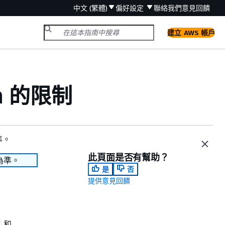
中文 (繁體)
偏好設定
聯絡我們
意見回饋
建立 AWS 帳戶
的限制
n
準。
此頁面是否有幫助？
為準。
是
否
提供意見回饋
和