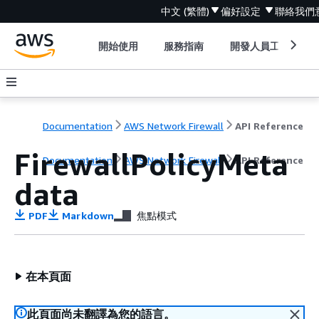
中文 (繁體)
偏好設定
聯絡我們
開始使用
服務指南
開發人員工具
Documentation
AWS Network Firewall
API Reference
FirewallPolicyMeta
Documentation
AWS Network Firewall
API Reference
data
PDF
Markdown
焦點模式
在本頁面
此頁面尚未翻譯為您的語言。