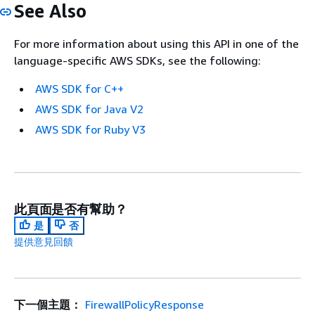
See Also
For more information about using this API in one of the
language-specific AWS SDKs, see the following:
AWS SDK for C++
AWS SDK for Java V2
AWS SDK for Ruby V3
此頁面是否有幫助？
是
否
提供意見回饋
下一個主題：
FirewallPolicyResponse