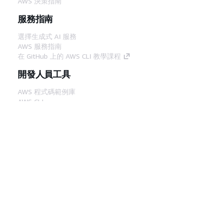
AWS 決策指南
服務指南
選擇生成式 AI 服務
AWS 服務指南
在 GitHub 上的 AWS CLI 教學課程
開發人員工具
AWS 程式碼範例庫
AWS CLI
AWS 建構家中心
AWS 開發人員工具部落格
實用的連結
下載 AWS 文件 MCP 伺服器
登入 AWS Console
AWS re:Post
隱私權
網站條款
Cookie 偏好設定
©
2026, Amazon Web Services, Inc.或其附屬公司。保留