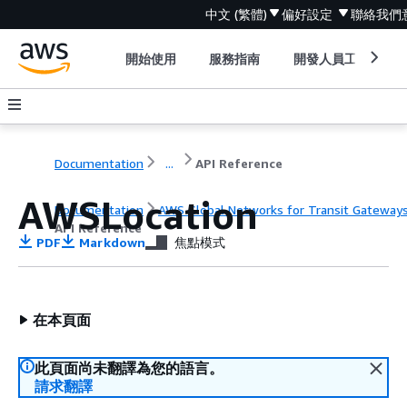
中文 (繁體)
偏好設定
聯絡我們
開始使用
服務指南
開發人員工具
Documentation
...
API Reference
AWSLocation
Documentation
AWS Global Networks for Transit Gateway
API Reference
PDF
Markdown
焦點模式
在本頁面
此頁面尚未翻譯為您的語言。
請求翻譯