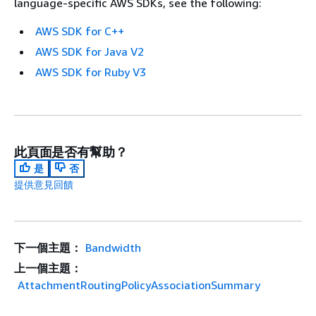
language-specific AWS SDKs, see the following:
AWS SDK for C++
AWS SDK for Java V2
AWS SDK for Ruby V3
此頁面是否有幫助？
是
否
提供意見回饋
下一個主題：
Bandwidth
上一個主題：
AttachmentRoutingPolicyAssociationSummary