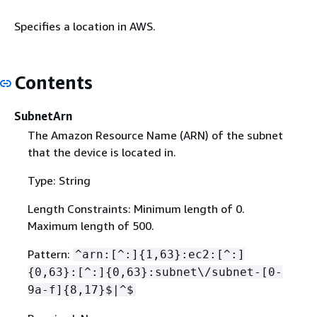
Specifies a location in AWS.
Contents
SubnetArn
The Amazon Resource Name (ARN) of the subnet
that the device is located in.
Type: String
Length Constraints: Minimum length of 0.
Maximum length of 500.
Pattern:
^arn:[^:]
{
1,63}:ec2:[^:]
{
0,63}:[^:]
{
0,63}:subnet\/subnet-[0-
9a-f]
{
8,17}$|^$