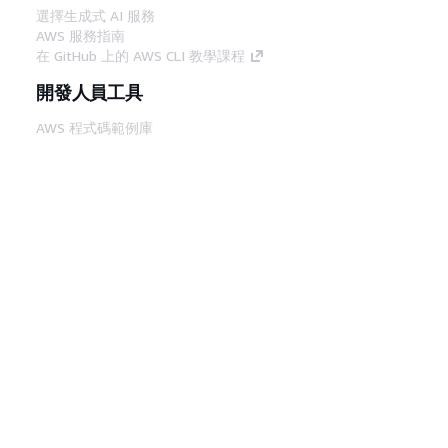
選擇生成式 AI 服務
AWS 服務指南
在 GitHub 上的 AWS CLI 教學課程
開發人員工具
AWS 程式碼範例庫
AWS CLI
AWS 建構家中心
AWS 開發人員工具部落格
實用的連結
下載 AWS 文件 MCP 伺服器
登入 AWS Console
AWS re:Post
隱私權
網站條款
Cookie 偏好設定
©
2026, Amazon Web Services, Inc.或其附屬公司。保留
中文 (繁體)
所有權利。