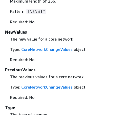
Maximum length of 256.
Pattern:
[\s\S]*
Required: No
NewValues
The new value for a core network
Type:
CoreNetworkChangeValues
object
Required: No
PreviousValues
The previous values for a core network.
Type:
CoreNetworkChangeValues
object
Required: No
Type
The type of change.