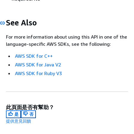
See Also
For more information about using this API in one of the
language-specific AWS SDKs, see the following:
AWS SDK for C++
AWS SDK for Java V2
AWS SDK for Ruby V3
此頁面是否有幫助？
是
否
提供意見回饋