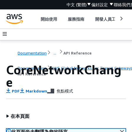
中文 (繁體)
偏好設定
聯絡我們
開始使用
服務指南
開發人員工具
Documentation
...
API Reference
CoreNetworkChang
Documentation
AWS Global Networks for Transit Gateway
API Reference
e
PDF
Markdown
焦點模式
在本頁面
此頁面尚未翻譯為您的語言。