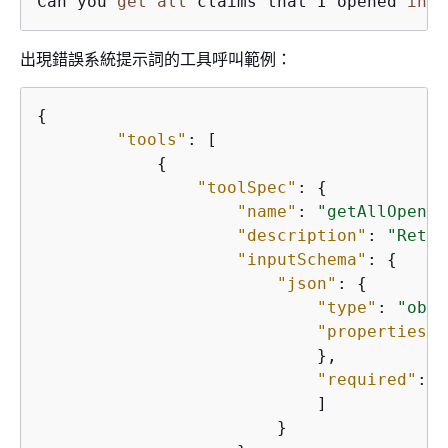
Can you 
get
all
 claims that I opened 
in
 t
出現錯誤系統提示詞的工具呼叫範例：
{
"tools"
: [

{
"toolSpec"
: 
{
"name"
: 
"getAllOpenCl
"description"
: 
"Retur
"inputSchema"
: 
{
"json"
: 
{
"type"
: 
"obje
"properties"
:
                            },

"required"
: [

                            ]

                        }
