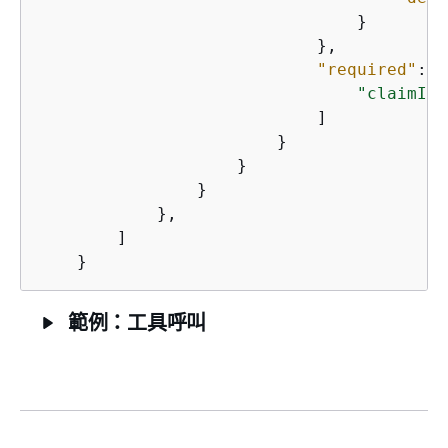
                                }

                            },

"required"
: [

"claimId"
                            ]

                        }

                    }

                }

            },            

        ]

    }
範例：工具呼叫