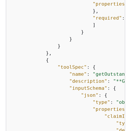
"properties"
:
                            },

"required"
: [

                            ]

                        }

                    }

                }

            },

{
"toolSpec"
: 
{
"name"
: 
"getOutstandi
"description"
: 
"**Get
"inputSchema"
: 
{
"json"
: 
{
"type"
: 
"obje
"properties"
:
"claimId"
"type
"desc