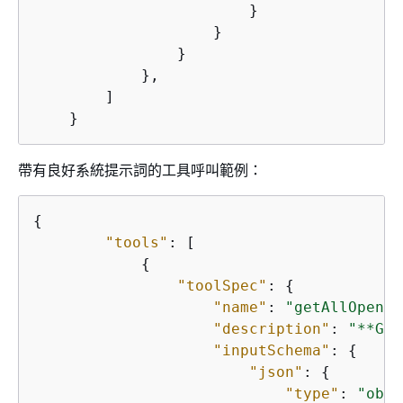
                        }

                    }

                }

            },            

        ]

    }
帶有良好系統提示詞的工具呼叫範例：
{
"tools"
: [

{
"toolSpec"
: 
{
"name"
: 
"getAllOpenCl
"description"
: 
"**Get
"inputSchema"
: 
{
"json"
: 
{
"type"
: 
"obje