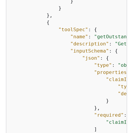
                    }

                }

            },

{
"toolSpec"
: 
{
"name"
: 
"getOutstandi
"description"
: 
"Get t
"inputSchema"
: 
{
"json"
: 
{
"type"
: 
"obje
"properties"
:
"claimId"
"type
"desc
                                }

                            },

"required"
: [

"claimId"
                            ]
