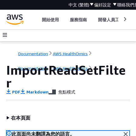
中文 (繁體)
偏好設定
聯絡我們
開始使用
服務指南
開發人員工具
Documentation
AWS HealthOmics
ImportReadSetFilte
Documentation
AWS HealthOmics
r
PDF
Markdown
焦點模式
在本頁面
此頁面尚未翻譯為您的語言。