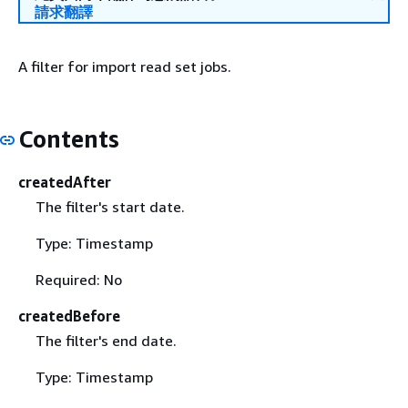
請求翻譯
A filter for import read set jobs.
Contents
createdAfter
The filter's start date.
Type: Timestamp
Required: No
createdBefore
The filter's end date.
Type: Timestamp