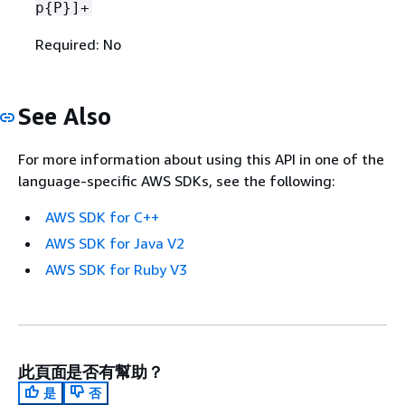
p
{
P}]+
Required: No
See Also
For more information about using this API in one of the
language-specific AWS SDKs, see the following:
AWS SDK for C++
AWS SDK for Java V2
AWS SDK for Ruby V3
此頁面是否有幫助？
是
否