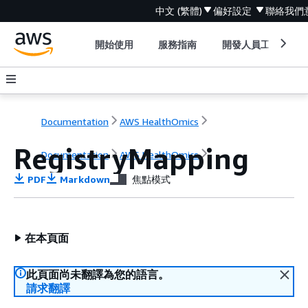
中文 (繁體)
偏好設定
聯絡我們
開始使用
服務指南
開發人員工具
Documentation
AWS HealthOmics
RegistryMapping
Documentation
AWS HealthOmics
PDF
Markdown
焦點模式
在本頁面
此頁面尚未翻譯為您的語言。
請求翻譯