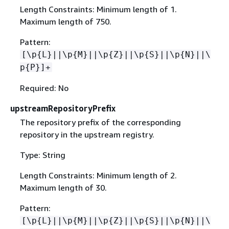
Length Constraints: Minimum length of 1.
Maximum length of 750.
Pattern:
[\p
{
L}||\p
{
M}||\p
{
Z}||\p
{
S}||\p
{
N}||\
p
{
P}]+
Required: No
upstreamRepositoryPrefix
The repository prefix of the corresponding
repository in the upstream registry.
Type: String
Length Constraints: Minimum length of 2.
Maximum length of 30.
Pattern:
[\p
{
L}||\p
{
M}||\p
{
Z}||\p
{
S}||\p
{
N}||\