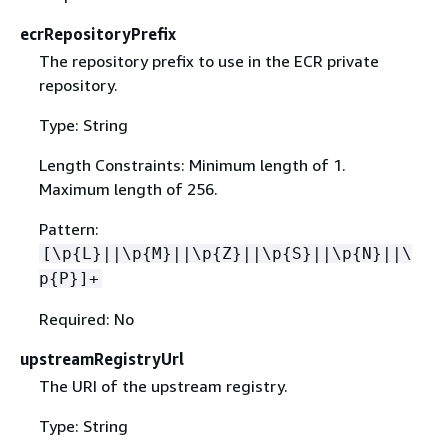
ecrRepositoryPrefix
The repository prefix to use in the ECR private
repository.
Type: String
Length Constraints: Minimum length of 1.
Maximum length of 256.
Pattern:
[\p
{
L}||\p
{
M}||\p
{
Z}||\p
{
S}||\p
{
N}||\
p
{
P}]+
Required: No
upstreamRegistryUrl
The URI of the upstream registry.
Type: String