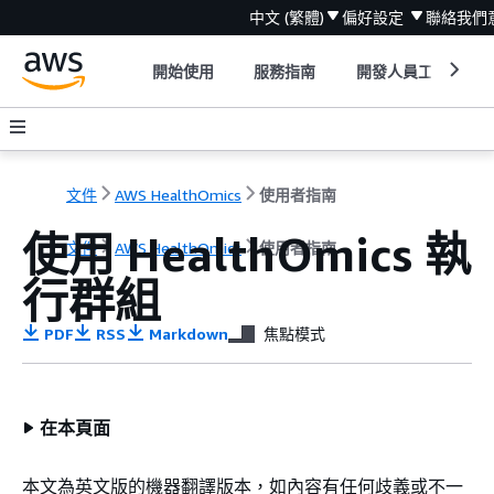
中文 (繁體)
偏好設定
聯絡我們
開始使用
服務指南
開發人員工具
文件
AWS HealthOmics
使用者指南
使用 HealthOmics 執
文件
AWS HealthOmics
使用者指南
行群組
PDF
RSS
Markdown
焦點模式
在本頁面
本文為英文版的機器翻譯版本，如內容有任何歧義或不一