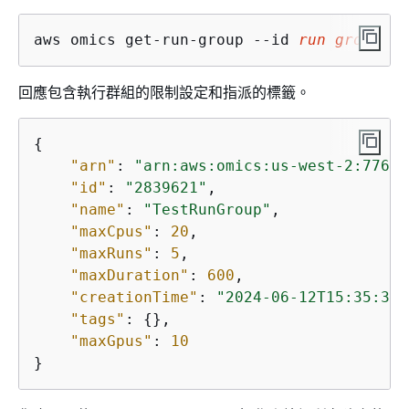
aws omics get-run-group --id 
run 
group
 id
回應包含執行群組的限制設定和指派的標籤。
{
"arn"
: 
"arn:aws:omics:us-west-2:77689
"id"
: 
"2839621"
,

"name"
: 
"TestRunGroup"
,

"maxCpus"
: 
20
,

"maxRuns"
: 
5
,

"maxDuration"
: 
600
,

"creationTime"
: 
"2024-06-12T15:35:39.
"tags"
: 
{
},

"maxGpus"
: 
10
}    