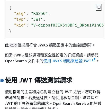
{
"alg"
: 
"RS256"
,

"typ"
: 
"JWT"
,

"kid"
: 
"V-diposfUJIk5jDBFi_QRouiVinG5Po
}
此
值必須符合 JWKS 端點回應中的金鑰識別符。
kid
如需 JWKS 組態選項和安全性設定的詳細資訊，請參閱
OpenSearch 文件中的
使用 JWKS 端點來驗證 JWT
。
使用 JWT 傳送測試請求
使用指定的主旨和角色對建立新的 JWT 之後，您可以傳
送測試請求。若要這樣做，請使用私有金鑰，透過建立
JWT 的工具簽署您的請求。OpenSearch Service 能夠透