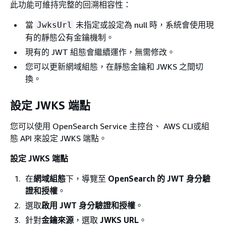
此功能可維持完整的回溯相容性：
當
未指定或設定為 null 時，系統會使用現
JwksUrl
有的靜態公有金鑰機制。
現有的 JWT 組態會繼續運作，無需修改。
您可以更新網域組態，在靜態金鑰和 JWKS 之間切
換。
設定 JWKS 端點
您可以使用 OpenSearch Service 主控台、 AWS CLI或組
態 API 來設定 JWKS 端點。
設定 JWKS 端點
在
網域組態
下，導覽至
OpenSearch 的 JWT 身分驗
證和授權
。
選取
啟用 JWT 身分驗證和授權
。
針對
金鑰來源
，選取
JWKS URL
。