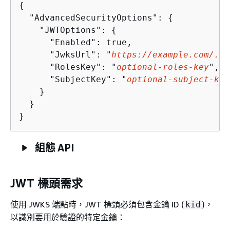
{
  "AdvancedSecurityOptions": 
{
    "JWTOptions": 
{
      "Enabled": true,

      "JwksUrl": "
https://example.com/.we
      "RolesKey": "
optional-roles-key
",

      "SubjectKey": "
optional-subject-key
    }

  }

}
組態 API
JWT 標頭需求
使用 JWKS 端點時，JWT 標頭必須包含金鑰 ID (
)，
kid
以識別要用於驗證的特定金鑰：