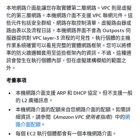
本地網路介面能讓您存取實體第二層網路。VPC 則是虛擬
化的第三層網路。本機網路介面不支援 VPC 聯網元件。這
些元件包括安全群組、網路存取控制清單、虛擬路由器或
路由表以及流程日誌。本機網路界面不會為 Outposts 伺
服器提供對 VPC layer-3 流程的可見性。執行個體的主機
作業系統確實可以看見完整的實體網路框架。您可以將標
準的防火牆邏輯套用至這些框架內的資訊。不過，這種通
訊會發生在執行個體內部，但在虛擬建構模組的範圍之
外。
考量事項
本機網路介面支援 ARP 和 DHCP 協定。但不支援一般
的 L2 廣播訊息。
本機網路介面的配額來自您網路介面的配額。如需詳
細資訊，請參閱《
Amazon VPC 使用者指南
》中的
網
路介面配額
。
每個 EC2 執行個體都會有一個本機網路介面。