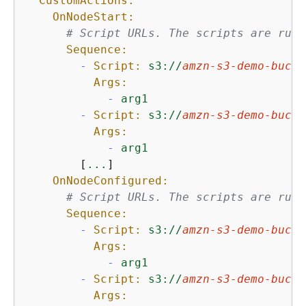
CustomActions:
OnNodeStart:
# Script URLs. The scripts are run 
Sequence:
-
Script:
s3://
amzn-s3-demo-bucke
Args:
-
arg1
-
Script:
s3://
amzn-s3-demo-bucke
Args:
-
arg1
        [
...
]

OnNodeConfigured:
# Script URLs. The scripts are run 
Sequence:
-
Script:
s3://
amzn-s3-demo-bucke
Args:
-
arg1
-
Script:
s3://
amzn-s3-demo-bucke
Args: