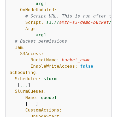
-
arg1
OnNodeUpdated:
# Script URL. This is run after the
Script:
s3://
amzn-s3-demo-bucket
/
on
Args:
-
arg1
# Bucket permissions
Iam:
S3Access:
-
BucketName:
bucket_name
EnableWriteAccess:
false
Scheduling:
Scheduler:
slurm
   [
...
]

SlurmQueues:
-
Name:
queue1
      [
...
]

CustomActions:
OnNodeStart: