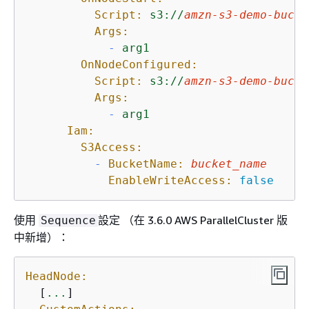
Script:
s3://
amzn-s3-demo-bucke
Args:
-
arg1
OnNodeConfigured:
Script:
s3://
amzn-s3-demo-bucke
Args:
-
arg1
Iam:
S3Access:
-
BucketName:
bucket_name
EnableWriteAccess:
false
使用
設定 （在 3.6.0 AWS ParallelCluster 版
Sequence
中新增）：
HeadNode:
  [
...
]
