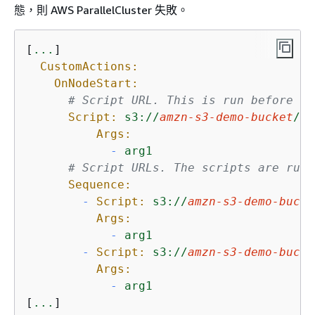
態，則 AWS ParallelCluster 失敗。
[
...
]

CustomActions:
OnNodeStart:
# Script URL. This is run before an
Script:
s3://
amzn-s3-demo-bucket
/
on
Args:
-
arg1
# Script URLs. The scripts are run 
Sequence:
-
Script:
s3://
amzn-s3-demo-bucke
Args:
-
arg1
-
Script:
s3://
amzn-s3-demo-bucke
Args:
-
arg1
[
...
]