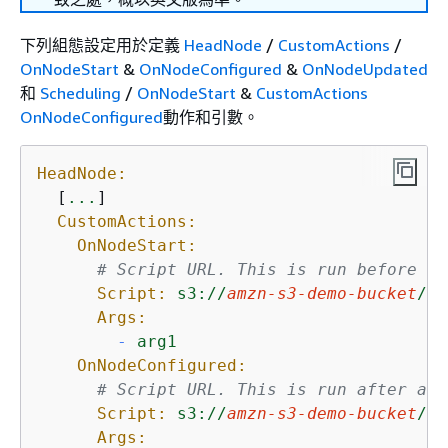
下列組態設定用於定義
HeadNode
/
CustomActions
/
OnNodeStart
&
OnNodeConfigured
&
OnNodeUpdated
和
Scheduling
/
OnNodeStart
&
CustomActions
OnNodeConfigured
動作和引數。
HeadNode:
  [
...
]

CustomActions:
OnNodeStart:
# Script URL. This is run before an
Script:
s3://
amzn-s3-demo-bucket
/
on
Args:
-
arg1
OnNodeConfigured:
# Script URL. This is run after all
Script:
s3://
amzn-s3-demo-bucket
/
on
Args: