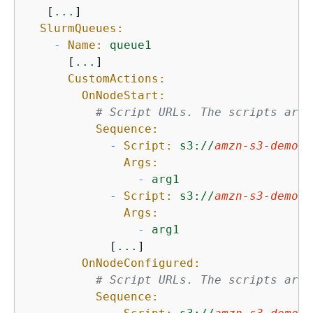
   [
...
]

SlurmQueues:
-
Name:
queue1
      [
...
]

CustomActions:
OnNodeStart:
# Script URLs. The scripts are 
Sequence:
-
Script:
s3://
amzn-s3-demo-b
Args:
-
arg1
-
Script:
s3://
amzn-s3-demo-b
Args:
-
arg1
            [
...
]

OnNodeConfigured:
# Script URLs. The scripts are 
Sequence: