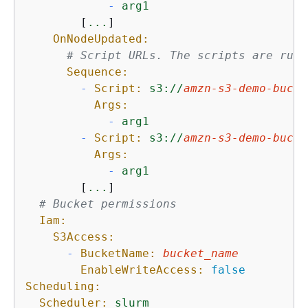
-
arg1
        [
...
]

OnNodeUpdated:
# Script URLs. The scripts are run 
Sequence:
-
Script:
s3://
amzn-s3-demo-bucke
Args:
-
arg1
-
Script:
s3://
amzn-s3-demo-bucke
Args:
-
arg1
        [
...
]

# Bucket permissions
Iam:
S3Access:
-
BucketName:
bucket_name
EnableWriteAccess:
false
Scheduling:
Scheduler:
slurm