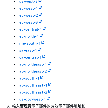
us-west-2
eu-west-1
eu-west-2
eu-west-3
eu-central-1
eu-north-1
me-south-1
sa-east-1
ca-central-1
ap-northeast-1
ap-northeast-2
ap-south-1
ap-southeast-1
ap-southeast-2
us-gov-west-1
輸入
管理員
電子郵件的有效電子郵件地址和