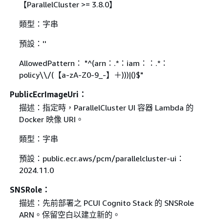
【ParallelCluster >= 3.8.0】
類型：字串
預設：''
AllowedPattern： "^(arn：.*：iam：：.*：
policy\\/(【a-zA-Z0-9_-】＋)))|()$"
PublicEcrImageUri：
描述：指定時，ParallelCluster UI 容器 Lambda 的
Docker 映像 URI。
類型：字串
預設：public.ecr.aws/pcm/parallelcluster-ui：
2024.11.0
SNSRole：
描述：先前部署之 PCUI Cognito Stack 的 SNSRole
ARN。保留空白以建立新的。