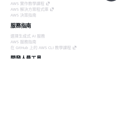
AWS 實作教學課程
AWS 解決方案程式庫
AWS 決策指南
服務指南
選擇生成式 AI 服務
AWS 服務指南
在 GitHub 上的 AWS CLI 教學課程
開發人員工具
AWS 程式碼範例庫
AWS CLI
AWS 建構家中心
AWS 開發人員工具部落格
實用的連結
下載 AWS 文件 MCP 伺服器
登入 AWS Console
AWS re:Post