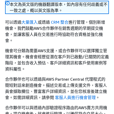
本文為英文版的機器翻譯版本，如內容有任何歧義或不
一致之處，概以英文版為準。
可以透過
大量匯入
或透過
CRM 整合
進行管理，個別新增
機會。我們鼓勵AWS合作夥伴在銷售週期的早期提交機
會，並讓客服人員在交易進行時協助符合資格並強化機
會。
機會可分類為需要AWS支援，或合作夥伴可以選擇獨立管
理其機會。機會會經歷從潛在客戶到已啟動/已關閉的定義
階段，並包含收入預估、客戶詳細資訊和客戶使用案例等
資料屬性。
合作夥伴也可以透過與AWS Partner Central 代理程式的
簡短對話來創造機會。描述交易或上傳支援文件，客服人
員會擷取欄位、豐富客戶詳細資訊，並在您核准後建立機
會。如需詳細資訊，請參閱
客服人員進行機會管理
。
合作夥伴可以與透過內部驗證程序路由的AWS賣方共用機
會。提交機會後，就會進行驗證，以確保符合交易大小、