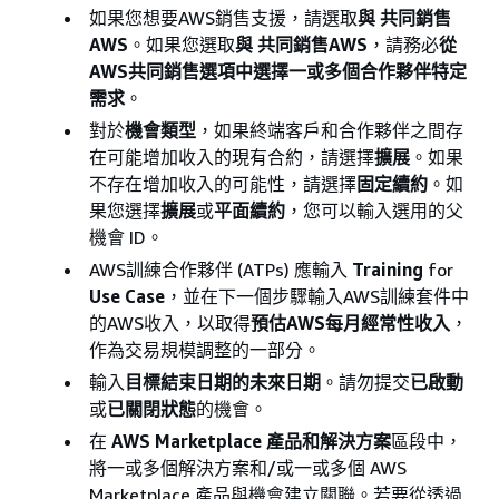
如果您想要AWS銷售支援，請選取
與 共同銷售
AWS
。如果您選取
與 共同銷售AWS
，請務必
從
AWS共同銷售選項中選擇一或多個合作夥伴特定
需求
。
對於
機會類型
，如果終端客戶和合作夥伴之間存
在可能增加收入的現有合約，請選擇
擴展
。如果
不存在增加收入的可能性，請選擇
固定續約
。如
果您選擇
擴展
或
平面續約
，您可以輸入選用的父
機會 ID。
AWS訓練合作夥伴 (ATPs) 應輸入
Training
for
Use Case
，並在下一個步驟輸入AWS訓練套件中
的AWS收入，以取得
預估AWS每月經常性收入
，
作為交易規模調整的一部分。
輸入
目標結束日期的未來日期
。請勿提交
已啟動
或
已關閉狀態
的機會。
在
AWS Marketplace 產品和解決方案
區段中，
將一或多個解決方案和/或一或多個 AWS
Marketplace 產品與機會建立關聯。若要從透過