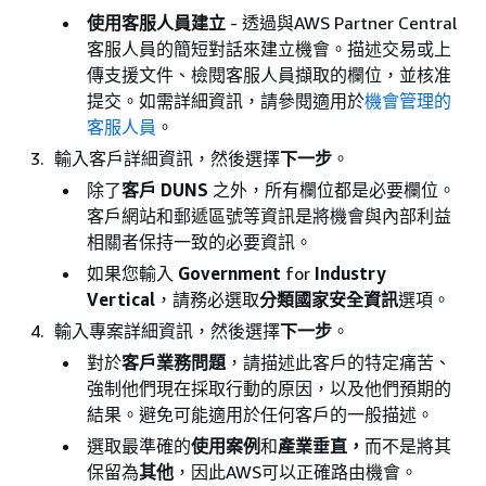
使用客服人員建立
- 透過與AWS Partner Central
客服人員的簡短對話來建立機會。描述交易或上
傳支援文件、檢閱客服人員擷取的欄位，並核准
提交。如需詳細資訊，請參閱適用於
機會管理的
客服人員
。
輸入客戶詳細資訊，然後選擇
下一步
。
除了
客戶 DUNS
之外，所有欄位都是必要欄位。
客戶網站和郵遞區號等資訊是將機會與內部利益
相關者保持一致的必要資訊。
如果您輸入
Government
for
Industry
Vertical
，請務必選取
分類國家安全資訊
選項。
輸入專案詳細資訊，然後選擇
下一步
。
對於
客戶業務問題
，請描述此客戶的特定痛苦、
強制他們現在採取行動的原因，以及他們預期的
結果。避免可能適用於任何客戶的一般描述。
選取最準確的
使用案例
和
產業垂直，
而不是將其
保留為
其他
，因此AWS可以正確路由機會。