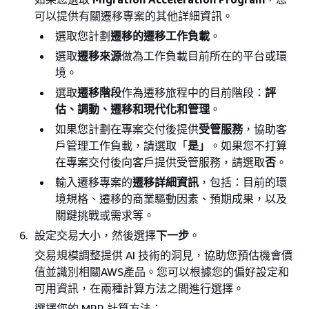
可以提供有關遷移專案的其他詳細資訊。
選取您計劃
遷移的遷移工作負載
。
選取
遷移來源
做為工作負載目前所在的平台或環
境。
選取
遷移階段
作為遷移旅程中的目前階段：
評
估、調動、遷移和現代化和管理
。
如果您計劃在專案交付後提供
受管服務
，協助客
戶管理工作負載，請選取「
是」
。如果您不打算
在專案交付後向客戶提供受管服務，請選取
否
。
輸入遷移專案的
遷移詳細資訊
，包括：目前的環
境規格、遷移的商業驅動因素、預期成果，以及
關鍵挑戰或需求等。
設定交易大小，然後選擇
下一步
。
交易規模調整提供 AI 技術的洞見，協助您預估機會價
值並識別相關AWS產品。您可以根據您的偏好設定和
可用資訊，在兩種計算方法之間進行選擇。
選擇您的 MRR 計算方法：