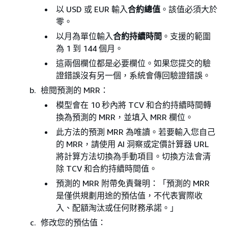
以 USD 或 EUR 輸入
合約總值
。該值必須大於
零。
以月為單位輸入
合約持續時間
。支援的範圍
為 1 到 144 個月。
這兩個欄位都是必要欄位。如果您提交的驗
證錯誤沒有另一個，系統會傳回驗證錯誤。
檢閱預測的 MRR：
模型會在 10 秒內將 TCV 和合約持續時間轉
換為預測的 MRR，並填入 MRR 欄位。
此方法的預測 MRR 為唯讀。若要輸入您自己
的 MRR，請使用 AI 洞察或定價計算器 URL
將計算方法切換為手動項目。切換方法會清
除 TCV 和合約持續時間值。
預測的 MRR 附帶免責聲明：「預測的 MRR
是僅供規劃用途的預估值，不代表實際收
入、配額淘汰或任何財務承諾。」
修改您的預估值：