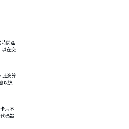
交易時間產
，以在交
。此演算
不會以這
證卡片不
務代碼設