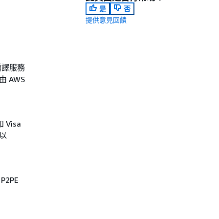
是
否
提供意見回饋
編譯服務
 AWS
Visa
並以
P2PE