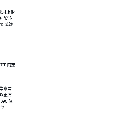
值使用服務
類型的付
) 或線
PT 的業
學來建
，以更有
96 位
用於