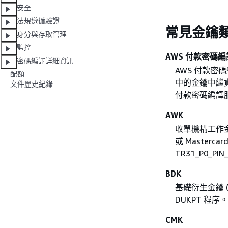
安全
法規遵循驗證
常見金鑰
身分與存取管理
監控
AWS 付款密碼
密碼編譯詳細資訊
AWS 付款密
配額
中的金鑰中繼資
文件歷史紀錄
付款密碼編譯
AWK
收單機構工作金
或 Master
TR31_P0_PI
BDK
基礎衍生金鑰 (B
DUKPT 程
CMK