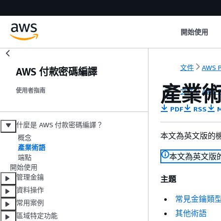
開始使用
文件
AWS P
AWS 付款密碼編譯
產業
文件
AWS P
使用者指南
PDF
RSS
M
什麼是 AWS 付款密碼編譯？
本文為英文版的
概念
產業術語
本文為英文版
端點
開始使用
管理金鑰
主題
資料操作
常見金鑰類
常用案例
其他術語
區域特定功能