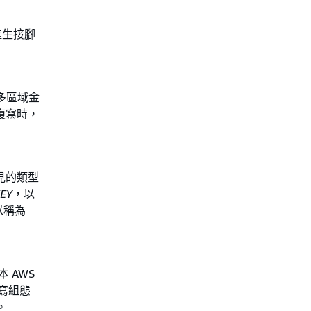
產生接腳
多區域金
複寫時，
常見的類型
EY
，以
以稱為
 AWS
複寫組態
。