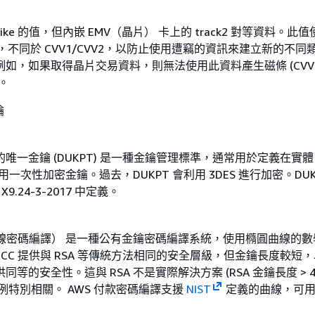
2-like 的值，但內嵌 EMV（晶片） 卡上的 track2 對等資料。此
計算，不同於 CVV1/CVV2，以防止使用遭竊的資訊來建立新的不同
如，如果取得晶片交易資料，則無法使用此資料產生磁條 (CVV1
)。
鑰
唯一金鑰 (DUKPT) 是一種金鑰管理標準，通常用於定義在實體
上使用一次性加密金鑰。過去，DUKPT 會利用 3DES 進行加密。DUK
X9.24-3-2017 中定義。
圓曲線密碼編譯） 是一種公有金鑰密碼編譯系統，使用橢圓曲線的數
CC 提供與 RSA 等傳統方法相同的安全層級，但金鑰長度較短
等的安全性。這與 RSA 不是實際解決方案 (RSA 金鑰長度 > 40
例特別相關。 AWS 付款密碼編譯支援
NIST
定義的曲線，可