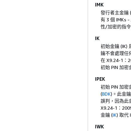
IMK
發行者主金鑰 
有 3 個 IM
性/加密的指
IK
初始金鑰 (IK
鑰不會處理任
在 X9.24-1
初始 PIN 加密金
IPEK
初始 PIN 加
(
BDK
)。此金
誤判，因為此金
X9.24-1：2
金鑰 (
IK
) 取代 
IWK