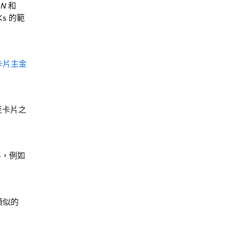
AN
和
s 的範
卡片主金
送至卡片之
料，例如
類似的