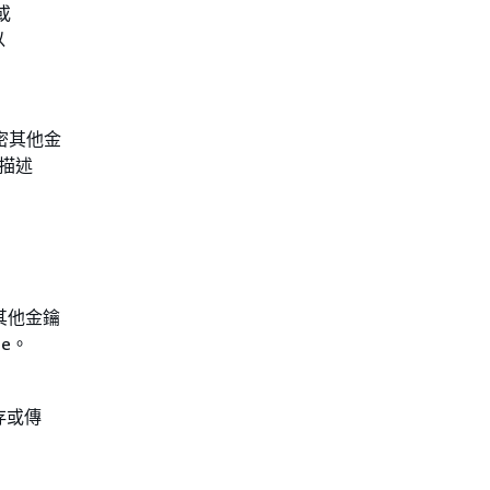
或
以
密其他金
構描述
其他金鑰
ge。
存或傳