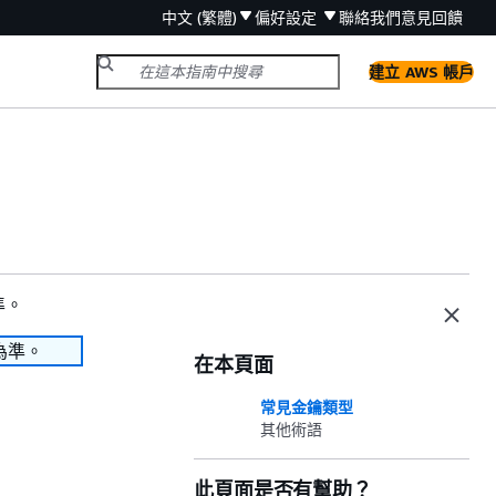
中文 (繁體)
偏好設定
聯絡我們
意見回饋
建立 AWS 帳戶
準。
為準。
在本頁面
常見金鑰類型
其他術語
此頁面是否有幫助？