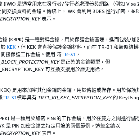
(IWK) 是通常用來在發行者/發行者處理器與網路 （例如 Visa 
rd) 之間交換資料的金鑰。傳統上，IWK 會利用 3DES 進行加密，並
_ENCRYPTION_KEY
表示。
鑰 (KBPK) 是一種對稱金鑰，用於保護金鑰區塊，進而包裝/加
似於
KEK
，但 KEK 會直接保護金鑰材料，而在 TR-31 和類似結
只會間接保護工作金鑰。使用 時
TR-31
，
_BLOCK_PROTECTION_KEY
是正確的金鑰類型，但
EY_ENCRYPTION_KEY 可互換支援用於歷史用途。
(KEK) 是用來加密其他金鑰的金鑰，用於傳輸或儲存。用於保護
據
TR-31
標準具有
TR31_K0_KEY_ENCRYPTION_KEY
的 KeyUsa
 (PEK) 是一種用於加密 PINs的工作金鑰，用於在雙方之間進行儲
AWK 是 PIN 加密金鑰之特定用途的兩個範例。這些金鑰以
_ENCRYPTION_KEY
表示。