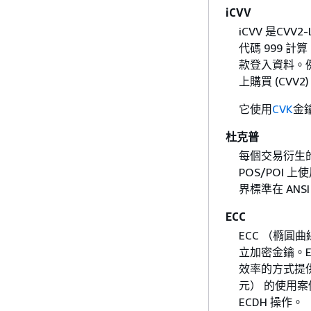
iCVV
iCVV 是CVV
代碼 999 
款登入資料。例
上購買 (CVV2
它使用
CVK
金
杜克普
每個交易衍生的
POS/POI 
界標準在 ANSI 
ECC
ECC （橢
立加密金鑰。E
效率的方式提供同
元） 的使用案
ECDH 操作。