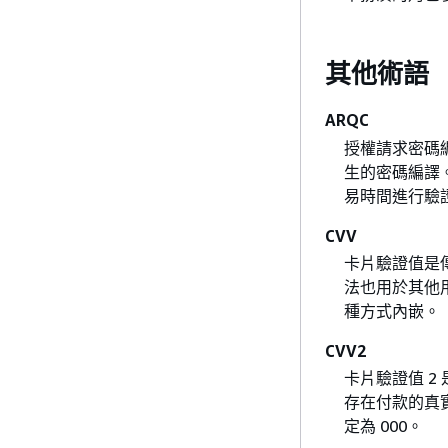
其他術語
ARQC
授權請求密碼編
生的密碼編譯
易時間進行驗
CVV
卡片驗證值是
法也用於其他用
種方式內嵌。
CVV2
卡片驗證值 2
存在付款的真實
定為 000。