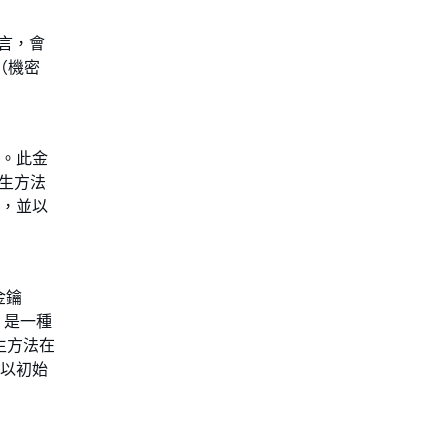
而言，會
 （機密
)。此金
衍生方法
標準，並以
金鑰
 是一種
生方法在
，並以初始