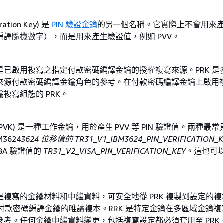
ration Key) 是
PIN 驗證金鑰
的另一個名稱。它實際上不會用來
編譯隨機數字），而是用來產生驗證值，例如 PVV。
是已啟用複寫之指定付款密碼編譯金鑰的授權複寫來源。PRK 是
來源付款密碼編譯金鑰角色的參考。在付款密碼編譯金鑰上啟用
複寫組態的 PRK。
 (PVK) 是一種工作金鑰，用於產生 PVV 等 PIN 驗證值。兩種最
3624
3624 位移值的 TR31_V1_IBM3624_PIN_VERIFICATION_K
ABA 驗證值的
TR31_V2_VISA_PIN_VERIFICATION_KEY
。這也可
。
複寫的金鑰材料和中繼資料，可安全地從 PRK 複製到設定的複本
是付款密碼編譯金鑰的唯讀複本。RRK 是特定金鑰在多區域金鑰
參考。任何金鑰中繼資料變更，包括複寫設定都必須套用至 PRK