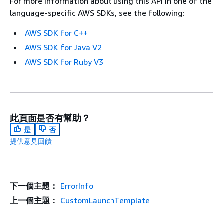
For more information about using this API in one of the
language-specific AWS SDKs, see the following:
AWS SDK for C++
AWS SDK for Java V2
AWS SDK for Ruby V3
此頁面是否有幫助？
是
否
提供意見回饋
下一個主題：
ErrorInfo
上一個主題：
CustomLaunchTemplate