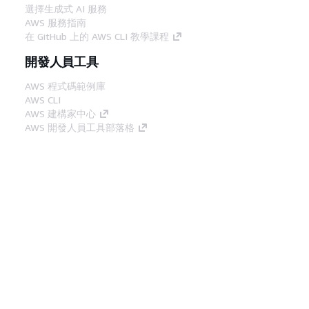
選擇生成式 AI 服務
AWS 服務指南
在 GitHub 上的 AWS CLI 教學課程
開發人員工具
AWS 程式碼範例庫
AWS CLI
AWS 建構家中心
AWS 開發人員工具部落格
實用的連結
下載 AWS 文件 MCP 伺服器
登入 AWS Console
AWS re:Post
隱私權
網站條款
Cookie 偏好設定
©
2026, Amazon Web Services, Inc.或其附屬公司。保留
中文 (繁體)
所有權利。