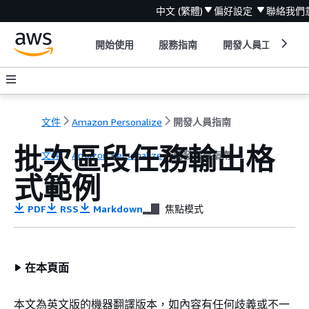
中文 (繁體)
偏好設定
聯絡我們
開始使用
服務指南
開發人員工具
文件
Amazon Personalize
開發人員指南
批次區段任務輸出格
文件
Amazon Personalize
開發人員指南
式範例
PDF
RSS
Markdown
焦點模式
在本頁面
本文為英文版的機器翻譯版本，如內容有任何歧義或不一