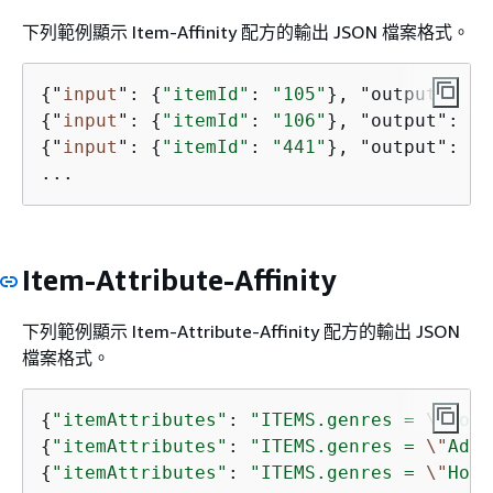
下列範例顯示 Item-Affinity 配方的輸出 JSON 檔案格式。
{
"
input
": 
{
"itemId"
: 
"105"
}, "output": 
{
"
{
"
input
": 
{
"itemId"
: 
"106"
}, "output": 
{
"
{
"
input
": 
{
"itemId"
: 
"441"
}, "output": 
{
"
...
Item-Attribute-Affinity
下列範例顯示 Item-Attribute-Affinity 配方的輸出 JSON
檔案格式。
{
"itemAttributes"
: 
"ITEMS.genres = 
\"
Come
{
"itemAttributes"
: 
"ITEMS.genres = 
\"
Adve
{
"itemAttributes"
: 
"ITEMS.genres = 
\"
Horr