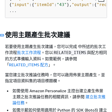
{
"input"
:
{
"itemId"
:
"43"
},
"output"
:
{
"recom
使用主題產生批次建議
若要使用主題產生批次建議，您可以完成 中所述的批次工
作流程
批次工作流程
。您以
與配方相同
RELATED_ITEMS
的方式準備輸入資料。如需範例，請參閱
「
RELATED_ITEMS 配方
」。
當您建立批次推論任務時，您可以啟用佈景主題產生，並
指定項目資料集的項目標題欄。
如需使用 Amazon Personalize 主控台建立產生佈景
主題之批次推論任務的相關資訊，請參閱
建立批次推
論任務
。
如需示範如何使用適用於 Python 的 SDK (Boto3) 建立