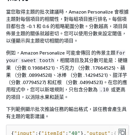
當您取得主題的批次建議時，Amazon Personalize 會根據
主題對每個項目的相關性，對每組項目進行排名。每個項
目都包含 -0.1 和 0.6 的粗略範圍分數。分數越高，項目與
佈景主題的關係就越密切。您可以使用分數來設定閾值，
以僅顯示與主題密切相關的項目。
例如，Amazon Personalize 可能會傳回 的佈景主題
For
，相關項目及其分數可能是：硬糖
your sweet tooth
果 （分數 0.19884521)、巧克力 （分數 .17664525)、蘋
果 （分數 .08994528)、冰棒 （分數 .14294521)、甜洋芋
（分數 .07794527) 和紅根 （分數 .04994523)。在您的應
用程式中，您可以新增規則，只包含分數為
或更高
.10
的項目，以消除水果和蔬菜。
下列範例顯示批次推論任務的輸出格式，該任務會產生具
有主題的電影建議。
{
"input"
:
{
"itemId"
:
"40"
},
"output"
:
{
"recom