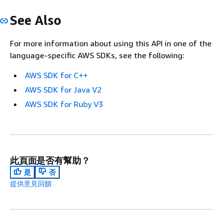
See Also
For more information about using this API in one of the
language-specific AWS SDKs, see the following:
AWS SDK for C++
AWS SDK for Java V2
AWS SDK for Ruby V3
此頁面是否有幫助？
是
否
提供意見回饋