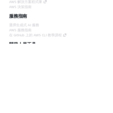
AWS 解決方案程式庫
AWS 決策指南
服務指南
選擇生成式 AI 服務
AWS 服務指南
在 GitHub 上的 AWS CLI 教學課程
開發人員工具
AWS 程式碼範例庫
AWS CLI
AWS 建構家中心
AWS 開發人員工具部落格
實用的連結
下載 AWS 文件 MCP 伺服器
登入 AWS Console
AWS re:Post
隱私權
網站條款
Cookie 偏好設定
©