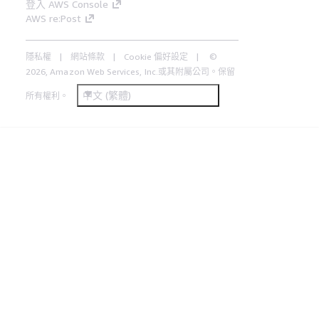
登入 AWS Console
AWS re:Post
隱私權
網站條款
Cookie 偏好設定
©
2026, Amazon Web Services, Inc.或其附屬公司。保留
中文 (繁體)
所有權利。