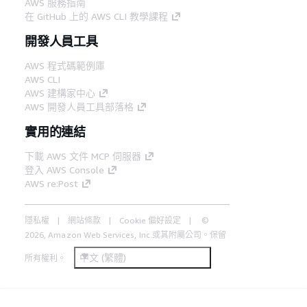
AWS 服務指南
在 GitHub 上的 AWS CLI 教學課程
開發人員工具
AWS 程式碼範例庫
AWS CLI
AWS 建構家中心
AWS 開發人員工具部落格
實用的連結
下載 AWS 文件 MCP 伺服器
登入 AWS Console
AWS re:Post
隱私權
網站條款
Cookie 偏好設定
©
2026, Amazon Web Services, Inc.或其附屬公司。保留
中文 (繁體)
所有權利。