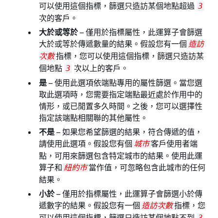
可以使用這個指標，篩選只造訪某個地點超過
3
次的客戶。
大於或等於
– 僅用於指標屬性，此運算子會篩選
大於或等於傳遞數量的結果。假設您有一個
造訪
指標，您可以使用這個指標，篩選只造訪某
次數
個地點
次以上的客戶。
3
是
– 使用此選項依端點專用的屬性篩選。當您選
取此選項時，您需要指定端點最近處於作用中的
情形，或已閒置多久時間。之後，您可以選擇性
指定該端點相關聯的其他屬性。
不是
– 如果您希望篩選的結果，符合傳遞的值，
請使用此選項。假設您有個
客戶使用者端
城市
點，可用來篩選包含特定城市的結果。使用此運
算子和
當作值，可忽略包含此城市的任何
紐約市
結果。
小於
– 僅用於指標屬性，此運算子會篩選小於傳
遞數字的結果。假設您有一個
指標，您
造訪次數
可以使用這個指標，篩選只造訪某個地點不到
3