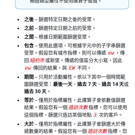
頻道類型屬性不使用運算子或值。
之後
– 篩選特定日期之後的受眾。
之前
– 篩選特定日期之前的受眾。
之間
– 根據日期範圍篩選受眾。
包含
– 使用此選項，可根據字元中的子字串篩選
受眾。假設您有城市指標，則可以傳遞
，傳
ew
回
或新堡。傳遞的值區分大小寫，因此
紐約市
傳回的結果，與
不同。
ew
EW
期間
– 只用於活動屬性。依以下其中一個時間範
圍篩選受眾：
最後一天
、
過去 7 天
、
過去 14 天
或
過去 30 天
。
等於
– 僅用於指標屬性，此運算子會依數值篩選
結果。假設您有一個
指標，您可以使用
造訪次數
這個指標，篩選只造訪某個地點
次的客戶。
3
大於
– 僅用於指標屬性，此運算子會篩選大於傳
遞數量的結果。假設您有一個
指標，您
造訪次數