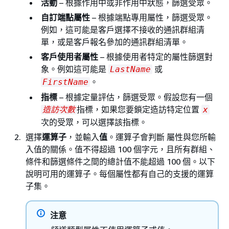
活動
– 根據作用中或非作用中狀態，篩選受眾。
自訂端點屬性
– 根據端點專用屬性，篩選受眾。
例如，這可能是客戶選擇不接收的通訊群組清
單，或是客戶報名參加的通訊群組清單。
客戶使用者屬性
– 根據使用者特定的屬性篩選對
象。例如這可能是
或
LastName
。
FirstName
指標
– 根據定量評估，篩選受眾。假設您有一個
指標，如果您要鎖定造訪特定位置
造訪次數
x
次的受眾，可以選擇該指標。
選擇
運算子
，並輸入
值
。運算子會判斷 屬性與您所輸
入值的關係。值不得超過 100 個字元，且所有群組、
條件和篩選條件之間的總計值不能超過 100 個。以下
說明可用的運算子。每個屬性都有自己的支援的運算
子集。
注意