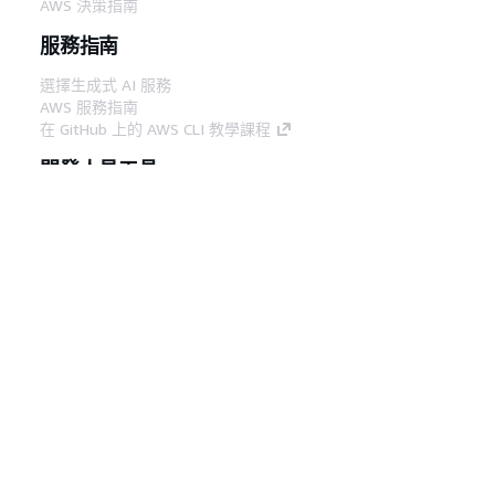
AWS 決策指南
服務指南
選擇生成式 AI 服務
AWS 服務指南
在 GitHub 上的 AWS CLI 教學課程
開發人員工具
AWS 程式碼範例庫
AWS CLI
AWS 建構家中心
AWS 開發人員工具部落格
實用的連結
下載 AWS 文件 MCP 伺服器
登入 AWS Console
AWS re:Post
隱私權
網站條款
Cookie 偏好設定
©
2026, Amazon Web Services, Inc.或其附屬公司。保留