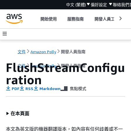
中文 (繁體)
偏好設定
聯絡我們
開始使用
服務指南
開發人員工具
文件
Amazon Polly
開發人員指南
FlushStreamConfigu
文件
Amazon Polly
開發人員指南
ration
PDF
RSS
Markdown
焦點模式
在本頁面
本文為英文版的機器翻譯版本，如內容有任何歧義或不一