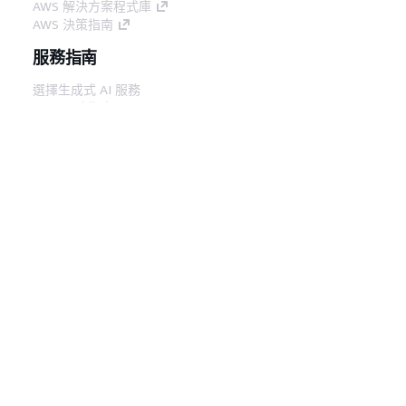
AWS 解決方案程式庫
AWS 決策指南
服務指南
選擇生成式 AI 服務
AWS 服務指南
在 GitHub 上的 AWS CLI 教學課程
開發人員工具
AWS 程式碼範例庫
AWS CLI
AWS 建構家中心
AWS 開發人員工具部落格
實用的連結
下載 AWS 文件 MCP 伺服器
登入 AWS Console
AWS re:Post
隱私權
網站條款
Cookie 偏好設定
©