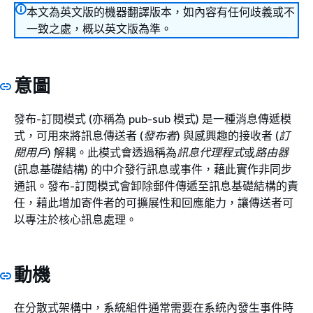
本文為英文版的機器翻譯版本，如內容有任何歧義或不
一致之處，概以英文版為準。
意圖
發布-訂閱模式 (亦稱為 pub-sub 模式) 是一種消息傳遞模
式，可用來將訊息傳送者 (
發布者
) 與感興趣的接收者 (
訂
閱用戶
) 解耦。此模式會透過稱為
訊息代理程式
或
路由器
(訊息基礎結構) 的中介發行訊息或事件，藉此實作非同步
通訊。發布-訂閱模式會卸除郵件傳遞至訊息基礎結構的責
任，藉此增加寄件者的可擴展性和回應能力，讓傳送者可
以專注於核心訊息處理。
動機
在分散式架構中，系統組件通常需要在系統內發生事件時