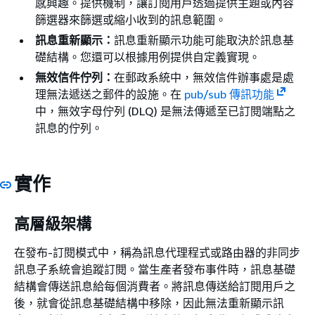
感興趣。提供機制，讓訂閱用戶透過提供主題或內容
篩選器來篩選或縮小收到的訊息範圍。
訊息重新顯示：
訊息重新顯示功能可能取決於訊息基
礎結構。您還可以根據用例提供自定義實現。
無效信件佇列：
在郵政系統中，無效信件辦事處是處
理無法遞送之郵件的設施。在
pub/sub 傳訊功能
中，無效字母佇列 (DLQ) 是無法傳遞至已訂閱端點之
訊息的佇列。
實作
高層級架構
在發布-訂閱模式中，稱為訊息代理程式或路由器的非同步
訊息子系統會追蹤訂閱。當生產者發布事件時，訊息基礎
結構會傳送訊息給每個消費者。將訊息傳送給訂閱用戶之
後，就會從訊息基礎結構中移除，因此無法重新顯示訊