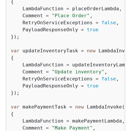
{
    LambdaFunction = placeOrderLambda,

    Comment = 
"Place Order"
,

    RetryOnServiceExceptions = 
false
,

    PayloadResponseOnly = 
true
});

var
 updateInventoryTask = 
new
 LambdaInvok
{
    LambdaFunction = updateInventoryLambda
    Comment = 
"Update inventory"
,

    RetryOnServiceExceptions = 
false
,

    PayloadResponseOnly = 
true
});

var
 makePaymentTask = 
new
 LambdaInvoke(
th
{
    LambdaFunction = makePaymentLambda,

    Comment = 
"Make Payment"
,
