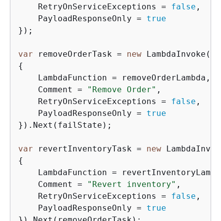
    RetryOnServiceExceptions = 
false
,

    PayloadResponseOnly = 
true
});

var
 removeOrderTask = 
new
 LambdaInvoke(
th
{
    LambdaFunction = removeOrderLambda,

    Comment = 
"Remove Order"
,

    RetryOnServiceExceptions = 
false
,

    PayloadResponseOnly = 
true
}).Next(failState);

var
 revertInventoryTask = 
new
 LambdaInvok
{
    LambdaFunction = revertInventoryLambda
    Comment = 
"Revert inventory"
,

    RetryOnServiceExceptions = 
false
,

    PayloadResponseOnly = 
true
}).Next(removeOrderTask);
