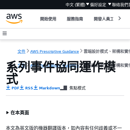
中文 (繁體)
偏好設定
聯絡我們
開始使用
服務指南
開發人員工具
文件
AWS Prescriptive Guidance
雲端設計模式、架構和實
系列事件協同運作模
文件
AWS Prescriptive Guidance
雲端設計模式、架構和實
式
PDF
RSS
Markdown
焦點模式
在本頁面
本文為英文版的機器翻譯版本，如內容有任何歧義或不一