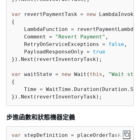
var
 revertPaymentTask = 
new
 LambdaInvoke(
{
    LambdaFunction = revertPaymentLambda,

    Comment = 
"Revert Payment"
,

    RetryOnServiceExceptions = 
false
,

    PayloadResponseOnly = 
true
}).Next(revertInventoryTask);

var
 waitState = 
new
 Wait(
this
, 
"Wait stat
{
    Time = WaitTime.Duration(Duration.Sec
步進函數和狀態機器定義
var
 stepDefinition = placeOrderTask
