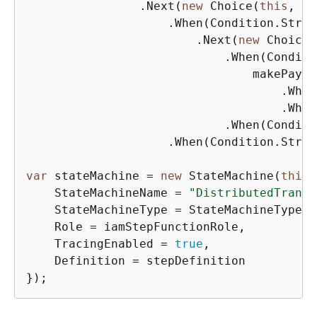
                .Next(
new
 Choice(
this
, 
"I
                    .When(Condition.Strin
                        .Next(
new
 Choice(
                            .When(Conditi
                                makePayme
                                    .When
                                    .When
                            .When(Conditi
                    .When(Condition.Strin
var
 stateMachine = 
new
 StateMachine(
this
,
    StateMachineName = 
"DistributedTransa
    StateMachineType = StateMachineType.S
    Role = iamStepFunctionRole,

    TracingEnabled = 
true
,

    Definition = stepDefinition

});