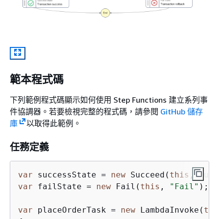
範本程式碼
下列範例程式碼顯示如何使用 Step Functions 建立系列事
件協調器。若要檢視完整的程式碼，請參閱
GitHub 儲存
庫
以取得此範例。
任務定義
var
 successState = 
new
 Succeed(
this
,
"Succ
var
 failState = 
new
 Fail(
this
, 
"Fail"
);

var
 placeOrderTask = 
new
 LambdaInvoke(
thi