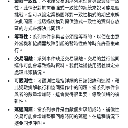
最終一致性
：本地端交易的序列處理會導致最終一致
性，此情況對於需要強式一致性的系統來說可能是個
挑戰。您可以設定業務團隊對一致性模式的期望來解
決此問題，或透過切換到提供強式一致性的資料存放
區的方式來解決此問題。
等冪性：
系列事件參與者必須是等冪的，以便在由意
外當機和協調器故障引起的暫時性故障時允許重複執
行。
交易隔離
：系列事件缺乏交易隔離。交易的並行協同
運作可能會導致過時資料。我們建議使用語義鎖定來
處理此類情況。
可觀測性
：可觀測性是指詳細的日誌記錄和追蹤，藉
此疑難排解執行和協同運作中的問題。當系列事件參
與者的數量增加時，這會變得很重要，導致偵錯的複
雜性。
延遲問題
：當系列事件是由數個步驟組成時，補償性
交易可能會增加整體回應時間的延遲。在這種情況下
避免同步呼叫。