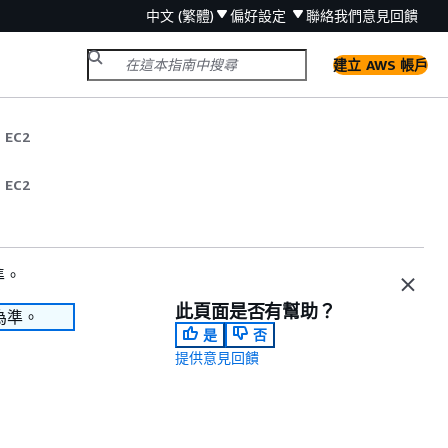
中文 (繁體)
偏好設定
聯絡我們
意見回饋
建立 AWS 帳戶
 EC2
 EC2
準。
此頁面是否有幫助？
為準。
是
否
提供意見回饋