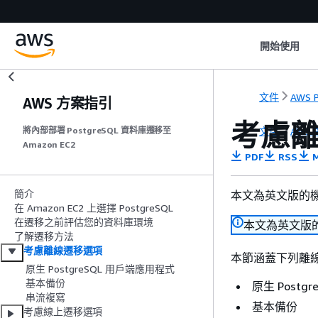
開始使用
文件
AWS P
AWS 方案指引
考慮
文件
AWS P
將內部部署 PostgreSQL 資料庫遷移至
Amazon EC2
PDF
RSS
M
簡介
本文為英文版的
在 Amazon EC2 上選擇 PostgreSQL
在遷移之前評估您的資料庫環境
本文為英文版
了解遷移方法
考慮離線遷移選項
本節涵蓋下列離
原生 PostgreSQL 用戶端應用程式
基本備份
原生 Postg
串流複寫
基本備份
考慮線上遷移選項