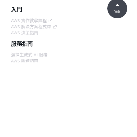
入門
頂端
AWS 實作教學課程
AWS 解決方案程式庫
AWS 決策指南
服務指南
選擇生成式 AI 服務
AWS 服務指南
在 GitHub 上的 AWS CLI 教學課程
開發人員工具
AWS 程式碼範例庫
AWS CLI
AWS 建構家中心
AWS 開發人員工具部落格
實用的連結
下載 AWS 文件 MCP 伺服器
登入 AWS Console