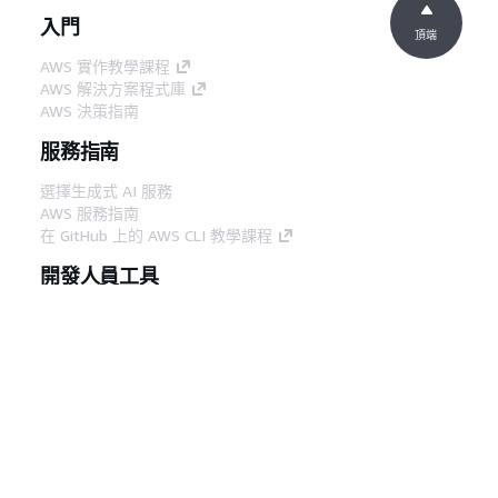
入門
頂端
AWS 實作教學課程
AWS 解決方案程式庫
AWS 決策指南
服務指南
選擇生成式 AI 服務
AWS 服務指南
在 GitHub 上的 AWS CLI 教學課程
開發人員工具
AWS 程式碼範例庫
AWS CLI
AWS 建構家中心
AWS 開發人員工具部落格
實用的連結
下載 AWS 文件 MCP 伺服器
登入 AWS Console