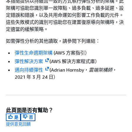
本指南提供以持續且一致的方式執行彈性分析的架構。此
架構可協助您識別單一故障點、過多負載、過多延遲、設
定錯誤和錯誤，以及共用命運如何影響工作負載的元件。
這些失敗模式的識別可協助您在建置復原導向架構時，決
定適當的緩解策略。
如需彈性分析的其他讀取，請參閱下列連結：
彈性生命週期架構
(AWS 方案指引）
彈性解決方案
(AWS 解決方案程式庫）
邁向持續彈性
(Adrian Hornsby，
雲端架構師
，
2021 年 3 月 24 日）
此頁面是否有幫助？
是
否
提供意見回饋