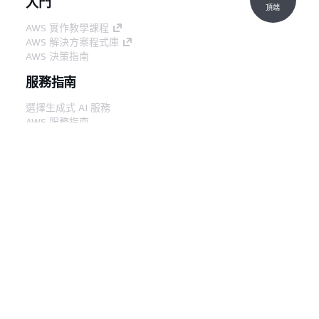
入門
頂端
AWS 實作教學課程
AWS 解決方案程式庫
AWS 決策指南
服務指南
選擇生成式 AI 服務
AWS 服務指南
在 GitHub 上的 AWS CLI 教學課程
開發人員工具
AWS 程式碼範例庫
AWS CLI
AWS 建構家中心
AWS 開發人員工具部落格
實用的連結
下載 AWS 文件 MCP 伺服器
登入 AWS Console
AWS re:Post