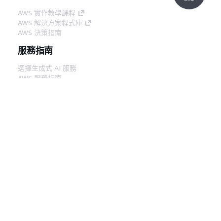
AWS 實作教學課程
AWS 解決方案程式庫
AWS 決策指南
服務指南
選擇生成式 AI 服務
AWS 服務指南
在 GitHub 上的 AWS CLI 教學課程
開發人員工具
AWS 程式碼範例庫
AWS CLI
AWS 建構家中心
AWS 開發人員工具部落格
實用的連結
下載 AWS 文件 MCP 伺服器
登入 AWS Console
AWS re:Post