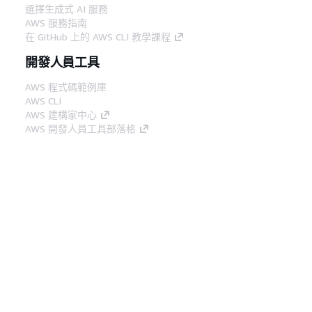
選擇生成式 AI 服務
AWS 服務指南
在 GitHub 上的 AWS CLI 教學課程
開發人員工具
AWS 程式碼範例庫
AWS CLI
AWS 建構家中心
AWS 開發人員工具部落格
實用的連結
下載 AWS 文件 MCP 伺服器
登入 AWS Console
AWS re:Post
隱私權
網站條款
Cookie 偏好設定
©
2026, Amazon Web Services, Inc.或其附屬公司。保留
中文 (繁體)
所有權利。