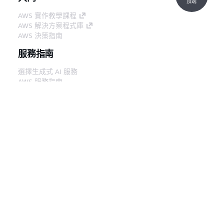
頂端
AWS 實作教學課程
AWS 解決方案程式庫
AWS 決策指南
服務指南
選擇生成式 AI 服務
AWS 服務指南
在 GitHub 上的 AWS CLI 教學課程
開發人員工具
AWS 程式碼範例庫
AWS CLI
AWS 建構家中心
AWS 開發人員工具部落格
實用的連結
下載 AWS 文件 MCP 伺服器
登入 AWS Console
AWS re:Post