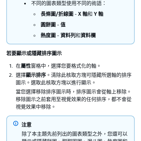
不同的圖表類型使用不同的術語：
長條圖/折線圖
-
X 軸
和
Y 軸
圓餅圖
-
值
熱度圖
-
資料列
和
資料欄
若要顯示或隱藏排序圖示
在
屬性
窗格中，選擇您要格式化的軸。
選擇
顯示排序
。清除此核取方塊可隱藏所選軸的排序
圖示。選取此核取方塊以進行顯示。
當您選擇移除排序圖示時，排序圖示會從軸上移除。
移除圖示之前套用至視覺效果的任何排序，都不會從
視覺效果中移除。
注意
除了本主題先前列出的圖表類型之外，您還可以