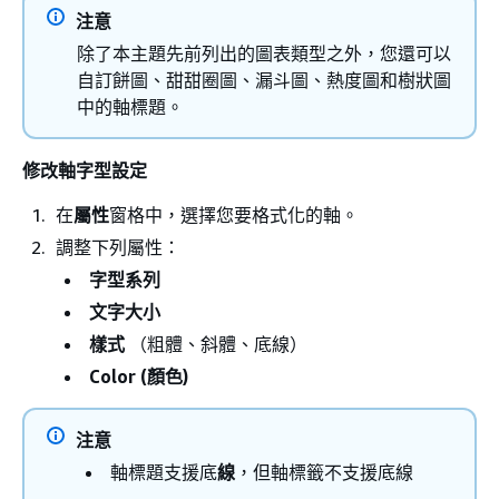
注意
除了本主題先前列出的圖表類型之外，您還可以
自訂餅圖、甜甜圈圖、漏斗圖、熱度圖和樹狀圖
中的軸標題。
修改軸字型設定
在
屬性
窗格中，選擇您要格式化的軸。
調整下列屬性：
字型系列
文字大小
樣式
（粗體、斜體、底線）
Color (顏色)
注意
軸標題支援底
線
，但軸標籤不支援底線